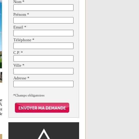
Nom
*
Prénom
*
Email
*
Téléphone
*
C.P.
*
Ville
*
Adresse
*
*Champs obligatoires
ne
 À
nt
de