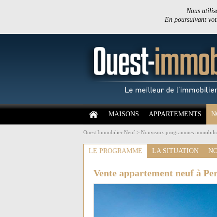
Nous utilis
En poursuivant votr
MAISONS
APPARTEMENTS
N
Ouest Immobilier Neuf
>
Nouveaux programmes immobilie
LE PROGRAMME
LA SITUATION
NO
Vente appartement neuf à Pe