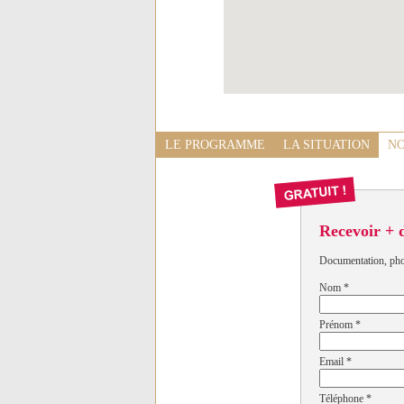
LE PROGRAMME
LA SITUATION
NO
Recevoir + 
Documentation, photo
Nom
*
Prénom
*
Email
*
Téléphone
*