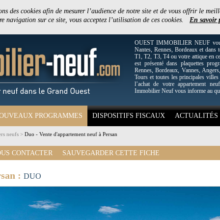
ons des cookies afin de mesurer l’audience de notre site et de vous offrir le meill
e navigation sur ce site, vous acceptez l’utilisation de ces cookies.
En savoir 
OUEST IMMOBILIER NEUF vous off
Nantes, Rennes, Bordeaux et dans to
T1, T2, T3, T4 ou votre attique en c
est présenté dans plaquettes pro
Rennes, Bordeaux, Vannes, Angers, 
Tours et toutes les principales villes
l’achat de votre appartement neuf
Immobilier Neuf vous informe au qu
OUVEAUX PROGRAMMES
DISPOSITIFS FISCAUX
ACTUALITÉS
rs neufs
>
Duo - Vente d'appartement neuf à Persan
US CONTACTER
SAUVEGARDER CETTE FICHE
rsan :
DUO