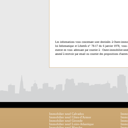
Les informations vous concernant sont destinées à Ouest-immob
loi Informatique et Libertés n° 78-17 du 6 janvier 1978, vous 
exercer en vous adressant par courrier à : Ouest-immobilier-ne
amené à recevoir par email ou courrier des propositions d'autres
Immobilier neuf Calvados
Immob
Immobilier neuf Côtes-d'Armor
Immob
Immobilier neuf Gironde
Immob
Immobilier neuf Loire-Atlantique
Immob
Immobilier neuf Manche
Immo