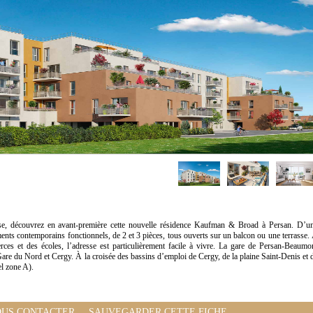
se, découvrez en avant-première cette nouvelle résidence Kaufman & Broad à Persan. D’u
ments contemporains fonctionnels, de 2 et 3 pièces, tous ouverts sur un balcon ou une terrasse.
ces et des écoles, l’adresse est particulièrement facile à vivre. La gare de Persan-Beaumo
Gare du Nord et Cergy. À la croisée des bassins d’emploi de Cergy, de la plaine Saint-Denis et 
el zone A).
US CONTACTER
SAUVEGARDER CETTE FICHE