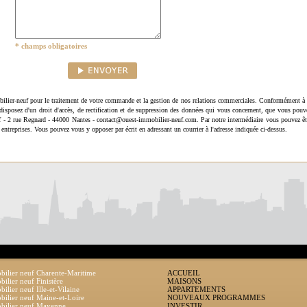
* champs obligatoires
ilier-neuf pour le traitement de votre commande et la gestion de nos relations commerciales. Conformément à 
disposez d'un droit d'accès, de rectification et de suppression des données qui vous concernent, que vous pouv
uf - 2 rue Regnard - 44000 Nantes - contact@ouest-immobilier-neuf.com. Par notre intermédiaire vous pouvez êt
 entreprises. Vous pouvez vous y opposer par écrit en adressant un courrier à l'adresse indiquée ci-dessus.
ilier neuf Charente-Maritime
ACCUEIL
ilier neuf Finistère
MAISONS
ilier neuf Ille-et-Vilaine
APPARTEMENTS
ilier neuf Maine-et-Loire
NOUVEAUX PROGRAMMES
bilier neuf Mayenne
INVESTIR