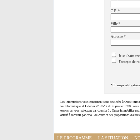
C.P.
*
Ville
*
Adresse
*
Je souhaite rec
J'accepte de re
*Champs obligatoir
Les informations vous concernant sont destinées à Ouest-immob
loi Informatique et Libertés n° 78-17 du 6 janvier 1978, vous 
exercer en vous adressant par courrier à : Ouest-immobilier-ne
amené à recevoir par email ou courrier des propositions d'autres
LE PROGRAMME
LA SITUATION
NO