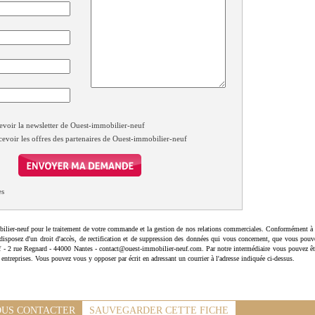
evoir la newsletter de Ouest-immobilier-neuf
cevoir les offres des partenaires de Ouest-immobilier-neuf
es
ilier-neuf pour le traitement de votre commande et la gestion de nos relations commerciales. Conformément à 
disposez d'un droit d'accès, de rectification et de suppression des données qui vous concernent, que vous pouv
uf - 2 rue Regnard - 44000 Nantes - contact@ouest-immobilier-neuf.com. Par notre intermédiaire vous pouvez êt
 entreprises. Vous pouvez vous y opposer par écrit en adressant un courrier à l'adresse indiquée ci-dessus.
US CONTACTER
SAUVEGARDER CETTE FICHE