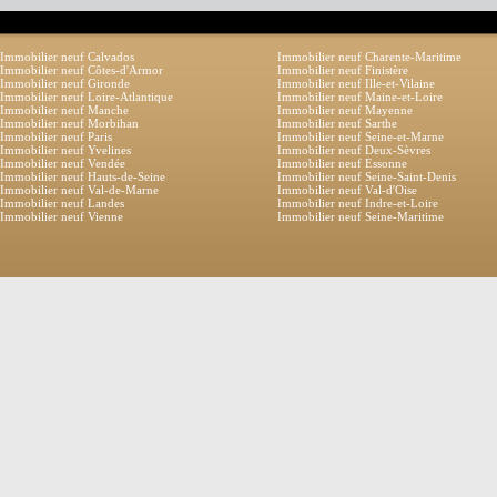
Immobilier neuf Calvados
Immobilier neuf Charente-Maritime
Immobilier neuf Côtes-d'Armor
Immobilier neuf Finistère
Immobilier neuf Gironde
Immobilier neuf Ille-et-Vilaine
Immobilier neuf Loire-Atlantique
Immobilier neuf Maine-et-Loire
Immobilier neuf Manche
Immobilier neuf Mayenne
Immobilier neuf Morbihan
Immobilier neuf Sarthe
Immobilier neuf Paris
Immobilier neuf Seine-et-Marne
Immobilier neuf Yvelines
Immobilier neuf Deux-Sèvres
Immobilier neuf Vendée
Immobilier neuf Essonne
Immobilier neuf Hauts-de-Seine
Immobilier neuf Seine-Saint-Denis
Immobilier neuf Val-de-Marne
Immobilier neuf Val-d'Oise
Immobilier neuf Landes
Immobilier neuf Indre-et-Loire
Immobilier neuf Vienne
Immobilier neuf Seine-Maritime