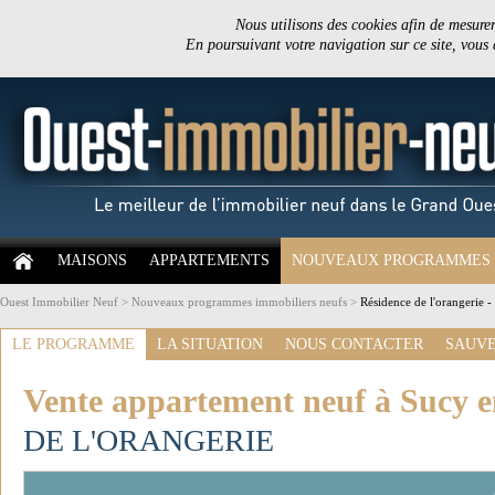
Nous utilisons des cookies afin de mesurer 
En poursuivant votre navigation sur ce site, vous
MAISONS
APPARTEMENTS
NOUVEAUX PROGRAMMES
Ouest Immobilier Neuf
>
Nouveaux programmes immobiliers neufs
>
Résidence de l'orangerie -
LE PROGRAMME
LA SITUATION
NOUS CONTACTER
SAUVE
Vente appartement neuf à Sucy e
DE L'ORANGERIE