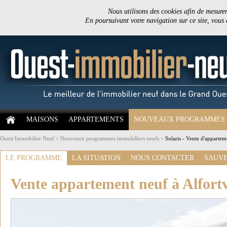
Nous utilisons des cookies afin de mesurer 
En poursuivant votre navigation sur ce site, vous
MAISONS
APPARTEMENTS
NOUVEAUX PROGRAMMES
Ouest Immobilier Neuf
>
Nouveaux programmes immobiliers neufs
>
Solaris - Vente d'appartem
LE PROGRAMME
LA SITUATION
NOUS CONTACTER
SAUVE
Vente appartement neuf à Alfortv