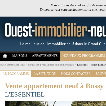
Nous utilisons des cookies afin de mesurer 
En poursuivant votre navigation sur ce site, vous
MAISONS
APPARTEMENTS
NOUVEAUX PROGRAMMES
Ouest Immobilier Neuf
>
Nouveaux programmes immobiliers neufs
>
L'essentiel - Vente d'appa
LE PROGRAMME
LA SITUATION
NOUS CONTACTER
SAUVE
Vente appartement neuf à Bussy s
L'ESSENTIEL