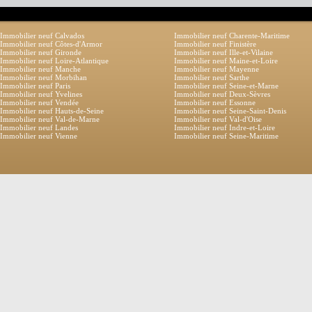
Immobilier neuf Calvados
Immobilier neuf Charente-Maritime
Immobilier neuf Côtes-d'Armor
Immobilier neuf Finistère
Immobilier neuf Gironde
Immobilier neuf Ille-et-Vilaine
Immobilier neuf Loire-Atlantique
Immobilier neuf Maine-et-Loire
Immobilier neuf Manche
Immobilier neuf Mayenne
Immobilier neuf Morbihan
Immobilier neuf Sarthe
Immobilier neuf Paris
Immobilier neuf Seine-et-Marne
Immobilier neuf Yvelines
Immobilier neuf Deux-Sèvres
Immobilier neuf Vendée
Immobilier neuf Essonne
Immobilier neuf Hauts-de-Seine
Immobilier neuf Seine-Saint-Denis
Immobilier neuf Val-de-Marne
Immobilier neuf Val-d'Oise
Immobilier neuf Landes
Immobilier neuf Indre-et-Loire
Immobilier neuf Vienne
Immobilier neuf Seine-Maritime