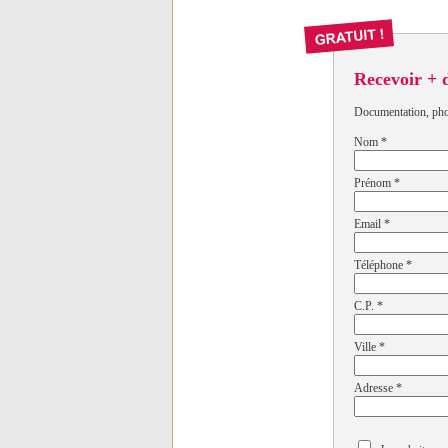
Recevoir + 
Documentation, photo
Nom
*
Prénom
*
Email
*
Téléphone
*
C.P.
*
Ville
*
Adresse
*