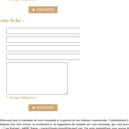
ette fiche :
* champs obligatoires
ilier-neuf pour le traitement de votre commande et la gestion de nos relations commerciales. Conformément à 
disposez d'un droit d'accès, de rectification et de suppression des données qui vous concernent, que vous pouv
uf - 2 rue Regnard - 44000 Nantes - contact@ouest-immobilier-neuf.com. Par notre intermédiaire vous pouvez êt