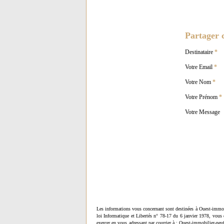
Partager c
Destinataire
*
Votre Email
*
Votre Nom
*
Votre Prénom
*
Votre Message
Les informations vous concernant sont destinées à Ouest-immob
loi Informatique et Libertés n° 78-17 du 6 janvier 1978, vous 
exercer en vous adressant par courrier à : Ouest-immobilier-ne