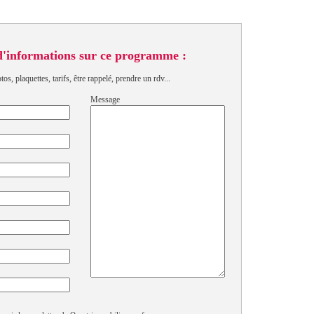
d'informations sur ce programme :
s, plaquettes, tarifs, être rappelé, prendre un rdv...
Message