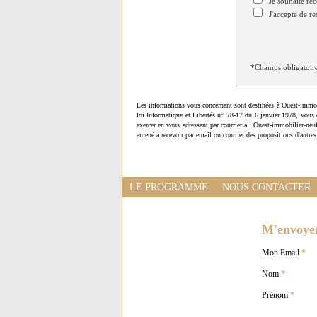
Je souhaite rec
J'accepte de re
*Champs obligatoir
Les informations vous concernant sont destinées à Ouest-immob
loi Informatique et Libertés n° 78-17 du 6 janvier 1978, vous 
exercer en vous adressant par courrier à : Ouest-immobilier-ne
amené à recevoir par email ou courrier des propositions d'autres
LE PROGRAMME
NOUS CONTACTER
M'envoyer 
Mon Email
*
Nom
*
Prénom
*