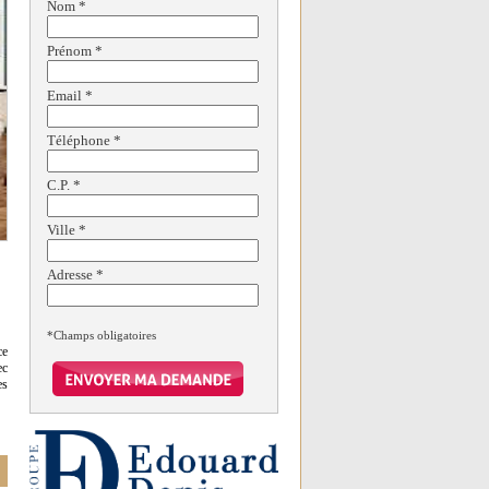
Nom
*
Prénom
*
Email
*
Téléphone
*
C.P.
*
Ville
*
Adresse
*
*Champs obligatoires
ce
ec
es