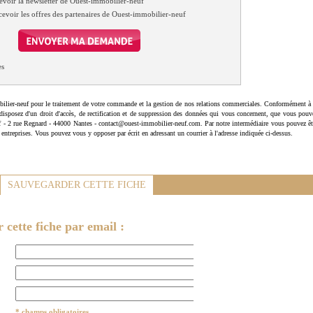
evoir la newsletter de Ouest-immobilier-neuf
cevoir les offres des partenaires de Ouest-immobilier-neuf
es
ilier-neuf pour le traitement de votre commande et la gestion de nos relations commerciales. Conformément à 
disposez d'un droit d'accès, de rectification et de suppression des données qui vous concernent, que vous pouv
uf - 2 rue Regnard - 44000 Nantes - contact@ouest-immobilier-neuf.com. Par notre intermédiaire vous pouvez êt
 entreprises. Vous pouvez vous y opposer par écrit en adressant un courrier à l'adresse indiquée ci-dessus.
SAUVEGARDER CETTE FICHE
cette fiche par email :
* champs obligatoires