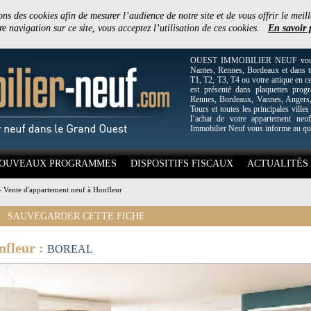
ons des cookies afin de mesurer l’audience de notre site et de vous offrir le meill
e navigation sur ce site, vous acceptez l’utilisation de ces cookies.
En savoir 
OUEST IMMOBILIER NEUF vous off
Nantes, Rennes, Bordeaux et dans to
T1, T2, T3, T4 ou votre attique en c
est présenté dans plaquettes pro
Rennes, Bordeaux, Vannes, Angers, 
Tours et toutes les principales villes
l’achat de votre appartement neuf
Immobilier Neuf vous informe au qu
OUVEAUX PROGRAMMES
DISPOSITIFS FISCAUX
ACTUALITÉS
- Vente d'appartement neuf à Honfleur
SAUVEGARDER CETTE FICHE
nfleur :
BOREAL