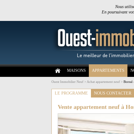
Nous utilis
En poursuivant votr
MAISONS
APPARTEMENTS
N
Ouest Immobilier Neuf
>
Achat appartement neuf
>
Boreal 
LE PROGRAMME
NOUS CONTACTER
Vente appartement neuf à Ho