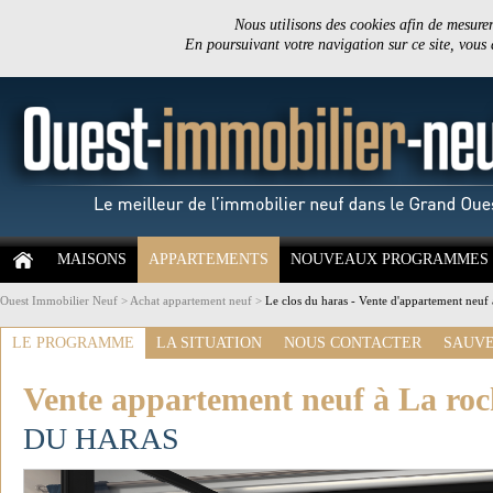
Nous utilisons des cookies afin de mesurer 
En poursuivant votre navigation sur ce site, vous
MAISONS
APPARTEMENTS
NOUVEAUX PROGRAMMES
Ouest Immobilier Neuf
>
Achat appartement neuf
>
Le clos du haras - Vente d'appartement neuf
LE PROGRAMME
LA SITUATION
NOUS CONTACTER
SAUVE
Vente appartement neuf à La roc
DU HARAS