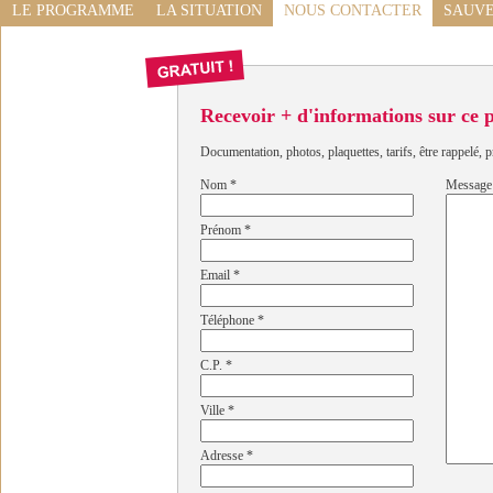
LE PROGRAMME
LA SITUATION
NOUS CONTACTER
SAUVE
Recevoir + d'informations sur ce
Documentation, photos, plaquettes, tarifs, être rappelé, p
Nom
*
Message
Prénom
*
Email
*
Téléphone
*
C.P.
*
Ville
*
Adresse
*