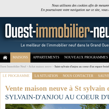
Nous utilisons des cookies afin de mesurer 
En poursuivant votre navigation sur ce site, vous
MAISONS
APPARTEMENTS
NOUVEAUX PROGRAMMES
Ouest Immobilier Neuf
>
Achat maison neuve
>
Saint-sylvain-d'anjou au coeur d'un espace bois
LE PROGRAMME
LA SITUATION
NOUS CONTACTER
SAUVE
Vente maison neuve à St sylvain 
SYLVAIN-D'ANJOU AU COEUR D'