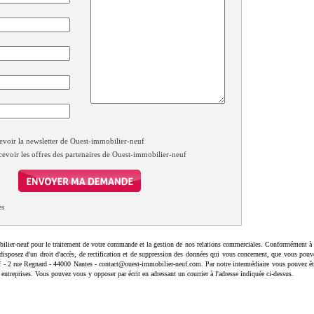
evoir la newsletter de Ouest-immobilier-neuf
cevoir les offres des partenaires de Ouest-immobilier-neuf
es
ilier-neuf pour le traitement de votre commande et la gestion de nos relations commerciales. Conformément à 
disposez d'un droit d'accès, de rectification et de suppression des données qui vous concernent, que vous pouv
uf - 2 rue Regnard - 44000 Nantes - contact@ouest-immobilier-neuf.com. Par notre intermédiaire vous pouvez êt
 entreprises. Vous pouvez vous y opposer par écrit en adressant un courrier à l'adresse indiquée ci-dessus.