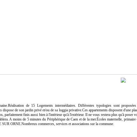
ine.Réalisation de 15 Logements intermédiaires. Différentes typologies sont proposées
dispose de son jardin privé et/ou de sa loggia privative.Ces appartements disposent d'une pla
s, parfaitement finis aussi bien à l'intérieur qu'à l'extérieur. Il ne vous restera plus qu'à poser v
era. A moins de 5 minutes du Périphérique de Caen et de la mer.Écoles maternelle, primaire 
E SUR ORNE.Nombreux commerces, services et associations sur la commune.