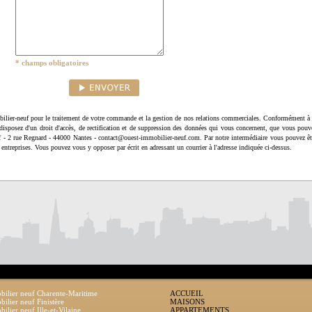
* champs obligatoires
ilier-neuf pour le traitement de votre commande et la gestion de nos relations commerciales. Conformément à 
disposez d'un droit d'accès, de rectification et de suppression des données qui vous concernent, que vous pouv
uf - 2 rue Regnard - 44000 Nantes - contact@ouest-immobilier-neuf.com. Par notre intermédiaire vous pouvez êt
 entreprises. Vous pouvez vous y opposer par écrit en adressant un courrier à l'adresse indiquée ci-dessus.
ilier neuf Charente-Maritime
ACCUEIL
ilier neuf Finistère
MAISONS
ilier neuf Ille-et-Vilaine
APPARTEMENTS