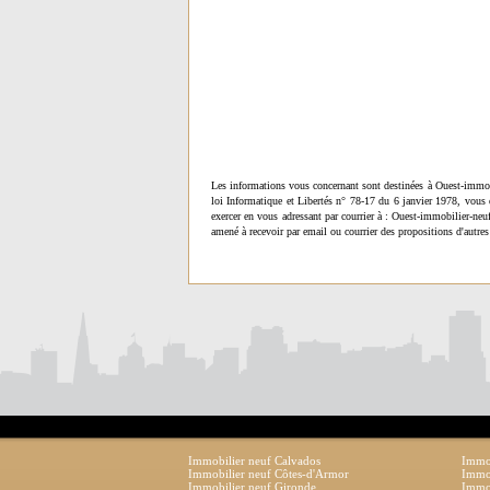
Les informations vous concernant sont destinées à Ouest-immob
loi Informatique et Libertés n° 78-17 du 6 janvier 1978, vous 
exercer en vous adressant par courrier à : Ouest-immobilier-ne
amené à recevoir par email ou courrier des propositions d'autres
Immobilier neuf Calvados
Immob
Immobilier neuf Côtes-d'Armor
Immob
Immobilier neuf Gironde
Immob