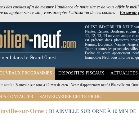
ons des cookies afin de mesurer l’audience de notre site et de vous offrir le meill
e navigation sur ce site, vous acceptez l’utilisation de ces cookies.
En savoir 
OUEST IMMOBILIER NEUF vous off
Nantes, Rennes, Bordeaux et dans to
T1, T2, T3, T4 ou votre attique en c
est présenté dans plaquettes pro
Rennes, Bordeaux, Vannes, Angers, 
Tours et toutes les principales villes
l’achat de votre appartement neuf
Immobilier Neuf vous informe au qu
OUVEAUX PROGRAMMES
DISPOSITIFS FISCAUX
ACTUALITÉS
rs neufs
>
Blainville-sur-orne à 10 min de caen - Vente d'appartement neuf à Blainville-sur-Orne
US CONTACTER
SAUVEGARDER CETTE FICHE
inville-sur-Orne :
BLAINVILLE-SUR-ORNE À 10 MIN DE