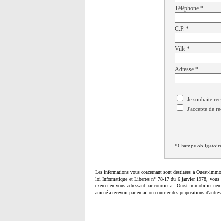
Téléphone
*
C.P.
*
Ville
*
Adresse
*
Je souhaite rec
J'accepte de re
*Champs obligatoir
Les informations vous concernant sont destinées à Ouest-immob
loi Informatique et Libertés n° 78-17 du 6 janvier 1978, vous 
exercer en vous adressant par courrier à : Ouest-immobilier-ne
amené à recevoir par email ou courrier des propositions d'autres