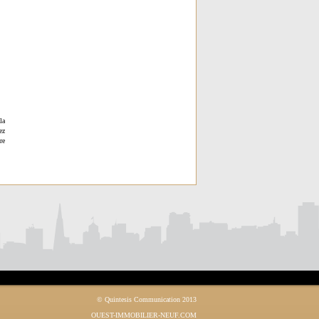
la
ez
re
© Quintesis Communication 2013
OUEST-IMMOBILIER-NEUF.COM