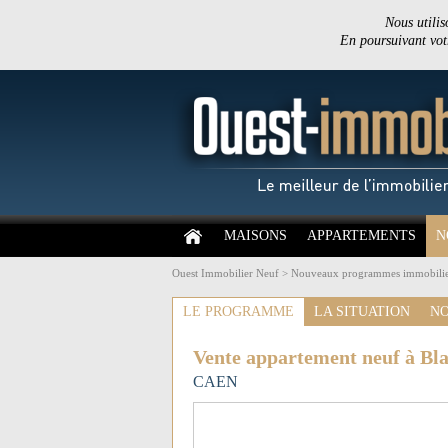
Nous utilis
En poursuivant votr
MAISONS
APPARTEMENTS
N
Ouest Immobilier Neuf
>
Nouveaux programmes immobilie
LE PROGRAMME
LA SITUATION
NO
Vente appartement neuf à Bla
CAEN