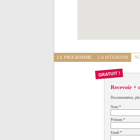
LE PROGRAMME
LA SITUATION
NO
Recevoir + 
Documentation, photo
Nom
*
Prénom
*
Email
*