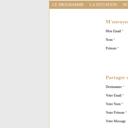
LE PROGRAMME
LA SITUATION
NO
M'envoyer 
Mon Email
*
Nom
*
Prénom
*
Partager c
Destinataire
*
Votre Email
*
Votre Nom
*
Votre Prénom
*
Votre Message