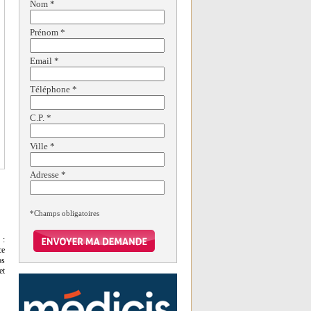
Nom
*
Prénom
*
Email
*
Téléphone
*
C.P.
*
Ville
*
Adresse
*
*Champs obligatoires
 :
ce
os
et