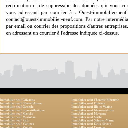
rectification et de suppression des données qui vous c
vous adressant par courrier à : Ouest-immobilier-ne
contact@ouest-immobilier-neuf.com. Par notre intermédia
par email ou courrier des propositions d'autres entreprise
en adressant un courrier à l'adresse indiquée ci-dessus.
Immobilier neuf Calvados
Immobilier neuf Charente-Maritime
Immobilier neuf Côtes-d'Armor
Immobilier neuf Finistère
Immobilier neuf Gironde
Immobilier neuf Ille-et-Vilaine
Immobilier neuf Loire-Atlantique
Immobilier neuf Maine-et-Loire
Immobilier neuf Manche
Immobilier neuf Mayenne
Immobilier neuf Morbihan
Immobilier neuf Sarthe
Immobilier neuf Paris
Immobilier neuf Seine-et-Marne
Immobilier neuf Yvelines
Immobilier neuf Deux-Sèvres
Immobilier neuf Vendée
Immobilier neuf Essonne