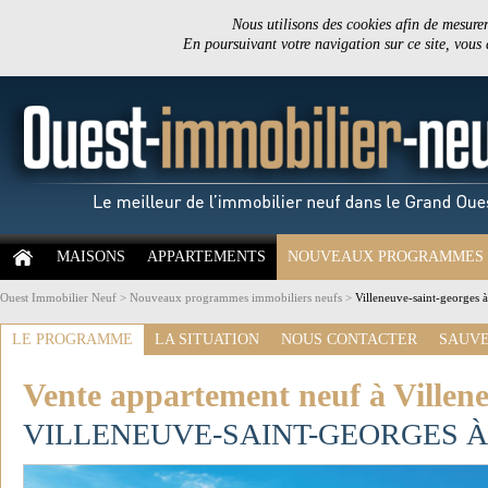
Nous utilisons des cookies afin de mesurer 
En poursuivant votre navigation sur ce site, vous
MAISONS
APPARTEMENTS
NOUVEAUX PROGRAMMES
Ouest Immobilier Neuf
>
Nouveaux programmes immobiliers neufs
>
Villeneuve-saint-georges 
LE PROGRAMME
LA SITUATION
NOUS CONTACTER
SAUVE
Vente appartement neuf à Villene
VILLENEUVE-SAINT-GEORGES À