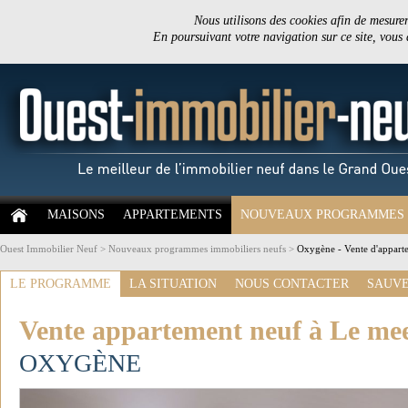
Nous utilisons des cookies afin de mesurer 
En poursuivant votre navigation sur ce site, vous
MAISONS
APPARTEMENTS
NOUVEAUX PROGRAMMES
Ouest Immobilier Neuf
>
Nouveaux programmes immobiliers neufs
>
Oxygène - Vente d'apparte
LE PROGRAMME
LA SITUATION
NOUS CONTACTER
SAUVE
Vente appartement neuf à Le mee 
OXYGÈNE