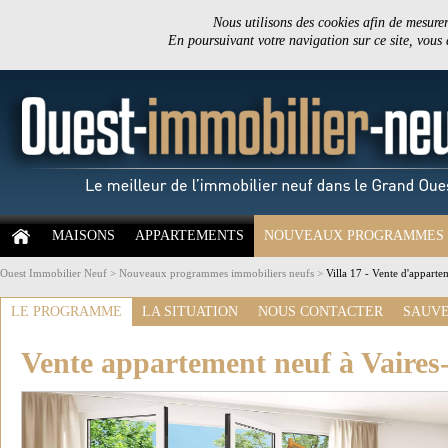
Nous utilisons des cookies afin de mesurer 
En poursuivant votre navigation sur ce site, vous
MAISONS
APPARTEMENTS
NOUVEAUX PROGRAMMES
Ouest Immobilier Neuf
>
Nouveaux programmes immobiliers neufs
>
Villa 17 - Vente d'appart
LE PROGRAMME
LA SITUATION
NOUS CONTACTER
SAUVE
Vente appartement neuf à Vaires