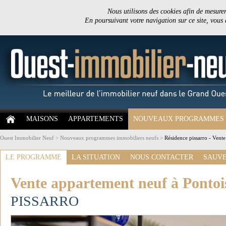
Nous utilisons des cookies afin de mesurer 
En poursuivant votre navigation sur ce site, vous
MAISONS
APPARTEMENTS
NOUVEAUX PROGRAMMES
Ouest Immobilier Neuf
>
Nouveaux programmes immobiliers neufs
>
Résidence pissarro - Vent
LE PROGRAMME
LA SITUATION
NOUS CONTACTER
SAUVE
Vente appartement neuf à Pontoi
PISSARRO