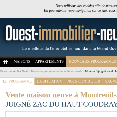
Nous utilisons des cookies afin de mesurer 
En poursuivant votre navigation sur ce site, vous
MAISONS
APPARTEMENTS
NOUVEAUX PROGRAMMES
Ouest Immobilier Neuf
>
Nouveaux programmes immobiliers neufs
>
Montreuil-juigné zac du h
LE PROGRAMME
LA SITUATION
NOUS CONTACTER
SAUVE
Vente maison neuve à Montreuil-
JUIGNÉ ZAC DU HAUT COUDRA