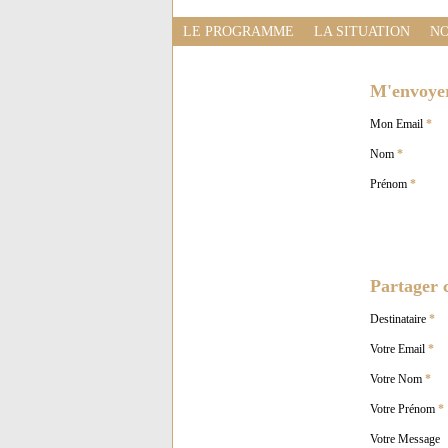
LE PROGRAMME
LA SITUATION
NO
M'envoyer 
Mon Email
*
Nom
*
Prénom
*
Partager c
Destinataire
*
Votre Email
*
Votre Nom
*
Votre Prénom
*
Votre Message