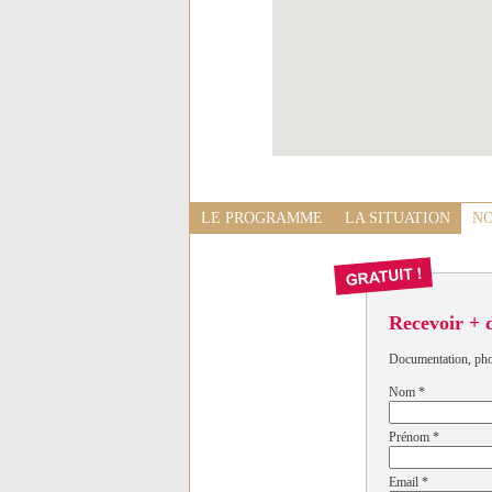
LE PROGRAMME
LA SITUATION
NO
Recevoir + 
Documentation, photo
Nom
*
Prénom
*
Email
*