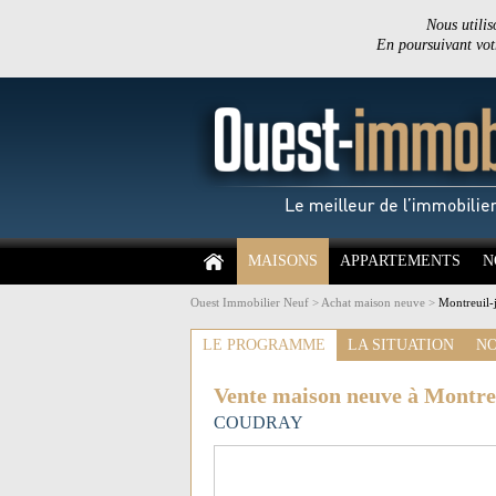
Nous utilis
En poursuivant votr
MAISONS
APPARTEMENTS
N
Ouest Immobilier Neuf
>
Achat maison neuve
>
Montreuil-
LE PROGRAMME
LA SITUATION
NO
Vente maison neuve à Montre
COUDRAY