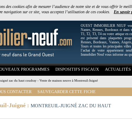
ons des cookies afin de mesurer l’audience de notre site et de vous offrir le meill
e navigation sur ce site, vous acceptez l’utilisation de ces cookies.
En savoir 
OUEST IMMOBILIER NEUF vous off
Nantes, Rennes, Bordeaux et dans to
T1, T2, T3, T4 ou votre attique en c
est présenté dans plaquettes pro
Rennes, Bordeaux, Vannes, Angers, 
Tours et toutes les principales villes
l’achat de votre appartement neuf
Immobilier Neuf vous informe au qu
OUVEAUX PROGRAMMES
DISPOSITIFS FISCAUX
ACTUALITÉS
juigné zac du haut coudray - Vente de maison neuve à Montreuil-Juigné
US CONTACTER
SAUVEGARDER CETTE FICHE
uil-Juigné :
MONTREUIL-JUIGNÉ ZAC DU HAUT