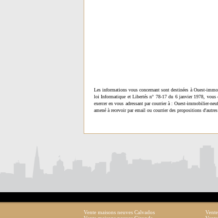
Les informations vous concernant sont destinées à Ouest-immob
loi Informatique et Libertés n° 78-17 du 6 janvier 1978, vous 
exercer en vous adressant par courrier à : Ouest-immobilier-ne
amené à recevoir par email ou courrier des propositions d'autres
Vente maisons neuves Calvados
Vente