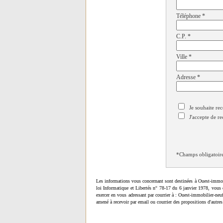
Téléphone
*
C.P.
*
Ville
*
Adresse
*
Je souhaite rec
J'accepte de re
*Champs obligatoir
Les informations vous concernant sont destinées à Ouest-immob
loi Informatique et Libertés n° 78-17 du 6 janvier 1978, vous 
exercer en vous adressant par courrier à : Ouest-immobilier-ne
amené à recevoir par email ou courrier des propositions d'autres