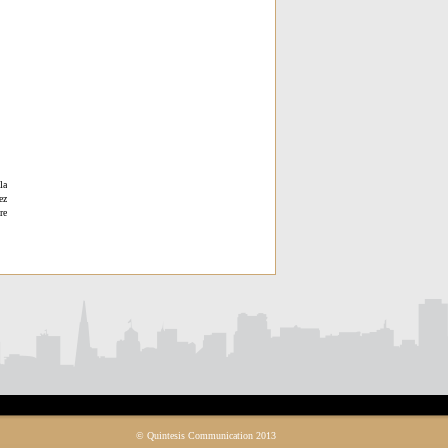
la
ez
re
© Quintesis Communication 2013