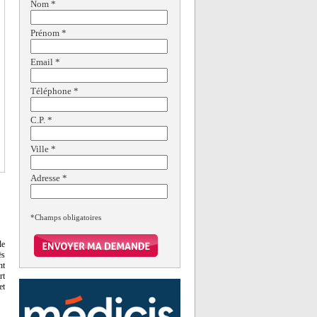
Nom
*
Prénom
*
Email
*
Téléphone
*
C.P.
*
Ville
*
Adresse
*
*Champs obligatoires
le
ès
nt
rt
et