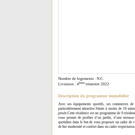
Nombre de logements : N.C.
ème
Livraison : 4
trimestre 2022
Description du programme immobilier
Avec ses équipements sportifs, ses commerces de p
particulièrement attractive.Située à moins de 10 mi
prisée.Cette résidence est un programme de 9 résidenc
vous permet de profiter d’un jardin, d’une terrass
quotidien dans le but de vous proposer un cadre de v
de lier modernité et confort dans un cadre respectueu