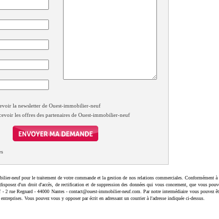
evoir la newsletter de Ouest-immobilier-neuf
cevoir les offres des partenaires de Ouest-immobilier-neuf
es
ilier-neuf pour le traitement de votre commande et la gestion de nos relations commerciales. Conformément à 
disposez d'un droit d'accès, de rectification et de suppression des données qui vous concernent, que vous pouv
uf - 2 rue Regnard - 44000 Nantes - contact@ouest-immobilier-neuf.com. Par notre intermédiaire vous pouvez êt
 entreprises. Vous pouvez vous y opposer par écrit en adressant un courrier à l'adresse indiquée ci-dessus.