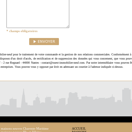
* champs obligatoires
ilier-neuf pour le traitement de votre commande et la gestion de nos relations commerciales. Conformément à 
disposez d'un droit d'accès, de rectification et de suppression des données qui vous concernent, que vous pouv
uf - 2 rue Regnard - 44000 Nantes - contact@ouest-immobilier-neuf.com. Par notre intermédiaire vous pouvez êt
 entreprises. Vous pouvez vous y opposer par écrit en adressant un courrier à l'adresse indiquée ci-dessus.
 maisons neuves Charente-Maritime
ACCUEIL