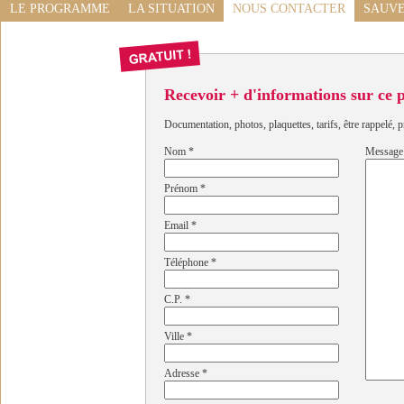
LE PROGRAMME
LA SITUATION
NOUS CONTACTER
SAUVE
Recevoir + d'informations sur ce
Documentation, photos, plaquettes, tarifs, être rappelé, p
Nom
*
Message
Prénom
*
Email
*
Téléphone
*
C.P.
*
Ville
*
Adresse
*