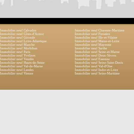
Immobilier neuf Calvados
Immobilier neuf Charente-Maritime
Immobilier neuf Côtes-d'Armor
Immobilier neuf Finistère
Immobilier neuf Gironde
Immobilier neuf Ille-et-Vilaine
Immobilier neuf Loire-Atlantique
Immobilier neuf Maine-et-Loire
Immobilier neuf Manche
Immobilier neuf Mayenne
Immobilier neuf Morbihan
Immobilier neuf Sarthe
Immobilier neuf Paris
Immobilier neuf Seine-et-Marne
Immobilier neuf Yvelines
Immobilier neuf Deux-Sèvres
Immobilier neuf Vendée
Immobilier neuf Essonne
Immobilier neuf Hauts-de-Seine
Immobilier neuf Seine-Saint-Denis
Immobilier neuf Val-de-Marne
Immobilier neuf Val-d'Oise
Immobilier neuf Landes
Immobilier neuf Indre-et-Loire
Immobilier neuf Vienne
Immobilier neuf Seine-Maritime