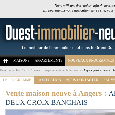
Nous utilisons des cookies afin de mesurer 
En poursuivant votre navigation sur ce site, vous
MAISONS
APPARTEMENTS
NOUVEAUX PROGRAMMES
Ouest Immobilier Neuf
>
Nouveaux programmes immobiliers neufs
>
Angers quartier deux croi
LE PROGRAMME
LA SITUATION
NOUS CONTACTER
SAUVE
Vente maison neuve à Angers :
A
DEUX CROIX BANCHAIS