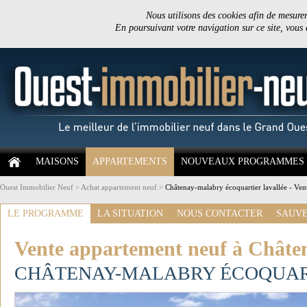
Nous utilisons des cookies afin de mesurer 
En poursuivant votre navigation sur ce site, vous
MAISONS
APPARTEMENTS
NOUVEAUX PROGRAMMES
Ouest Immobilier Neuf
>
Achat appartement neuf
>
Châtenay-malabry écoquartier lavallée - Ve
LE PROGRAMME
LA SITUATION
NOUS CONTACTER
SAUVE
Vente appartement neuf à Châte
CHÂTENAY-MALABRY ÉCOQUAR