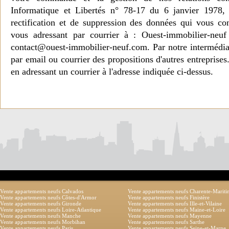
Informatique et Libertés n° 78-17 du 6 janvier 1978, 
rectification et de suppression des données qui vous c
vous adressant par courrier à : Ouest-immobilier-ne
contact@ouest-immobilier-neuf.com. Par notre intermédia
par email ou courrier des propositions d'autres entreprise
en adressant un courrier à l'adresse indiquée ci-dessus.
Vente appartements neufs Calvados
Vente appartements neufs Charente-Marit
Vente appartements neufs Côtes-d'Armor
Vente appartements neufs Finistère
Vente appartements neufs Gironde
Vente appartements neufs Ille-et-Vilaine
Vente appartements neufs Loire-Atlantique
Vente appartements neufs Maine-et-Loire
Vente appartements neufs Manche
Vente appartements neufs Mayenne
Vente appartements neufs Morbihan
Vente appartements neufs Sarthe
Vente appartements neufs Paris
Vente appartements neufs Seine-et-Marne