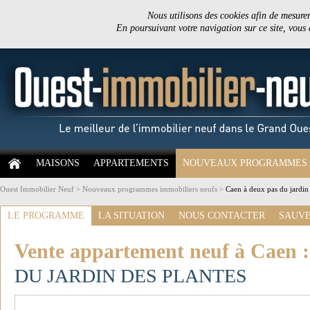
Nous utilisons des cookies afin de mesurer 
En poursuivant votre navigation sur ce site, vous
MAISONS
APPARTEMENTS
NOUVEAUX PROGRAMMES
Ouest Immobilier Neuf
>
Nouveaux programmes immobiliers neufs
>
Caen à deux pas du jardin
LE PROGRAMME
LA SITUATION
NOUS CONTACTER
SAUVE
Vente appartement neuf à Caen 
DU JARDIN DES PLANTES