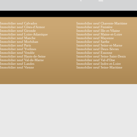
Immobilier neuf Calvados
Immobilier neuf Charente-Maritime
Immobilier neuf Côtes-d'Armor
Immobilier neuf Finistère
Immobilier neuf Gironde
Immobilier neuf Ille-et-Vilaine
Immobilier neuf Loire-Atlantique
Immobilier neuf Maine-et-Loire
Immobilier neuf Manche
Immobilier neuf Mayenne
Immobilier neuf Morbihan
Immobilier neuf Sarthe
Immobilier neuf Paris
Immobilier neuf Seine-et-Marne
Immobilier neuf Yvelines
Immobilier neuf Deux-Sèvres
Immobilier neuf Vendée
Immobilier neuf Essonne
Immobilier neuf Hauts-de-Seine
Immobilier neuf Seine-Saint-Denis
Immobilier neuf Val-de-Marne
Immobilier neuf Val-d'Oise
Immobilier neuf Landes
Immobilier neuf Indre-et-Loire
Immobilier neuf Vienne
Immobilier neuf Seine-Maritime