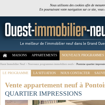
Nous utilisons des cookies afin de mesurer 
En poursuivant votre navigation sur ce site, vous
MAISONS
APPARTEMENTS
NOUVEAUX PROGRAMMES
Ouest Immobilier Neuf
>
Nouveaux programmes immobiliers neufs
>
Pontoise quartier impressi
LE PROGRAMME
LA SITUATION
NOUS CONTACTER
SAUVE
Vente appartement neuf à Pontoi
QUARTIER IMPRESSIONS