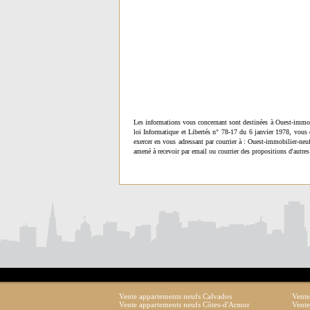
Les informations vous concernant sont destinées à Ouest-immob
loi Informatique et Libertés n° 78-17 du 6 janvier 1978, vous 
exercer en vous adressant par courrier à : Ouest-immobilier-ne
amené à recevoir par email ou courrier des propositions d'autres
Vente appartements neufs Calvados
Vente
Vente appartements neufs Côtes-d'Armor
Vente