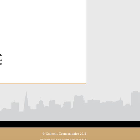
la
ez
re
© Quintesis Communication 2013