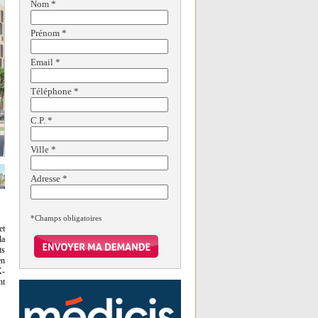
Nom
*
Prénom
*
Email
*
Téléphone
*
C.P.
*
Ville
*
Adresse
*
*Champs obligatoires
et
la
ts
en
X-
nt