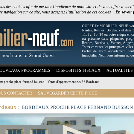
ons des cookies afin de mesurer l’audience de notre site et de vous offrir le meill
e navigation sur ce site, vous acceptez l’utilisation de ces cookies.
En savoir 
OUEST IMMOBILIER NEUF vous off
Nantes, Rennes, Bordeaux et dans to
T1, T2, T3, T4 ou votre attique en c
est présenté dans plaquettes pro
Rennes, Bordeaux, Vannes, Angers, 
Tours et toutes les principales villes
l’achat de votre appartement neuf
Immobilier Neuf vous informe au qu
OUVEAUX PROGRAMMES
DISPOSITIFS FISCAUX
ACTUALITÉS
x proche place fernand buisson - Vente d'appartement neuf à Bordeaux
US CONTACTER
SAUVEGARDER CETTE FICHE
rdeaux :
BORDEAUX PROCHE PLACE FERNAND BUISSON