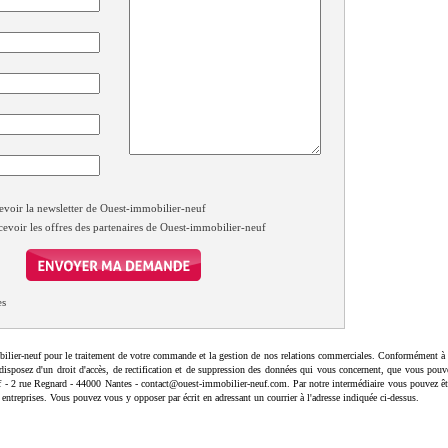
evoir la newsletter de Ouest-immobilier-neuf
cevoir les offres des partenaires de Ouest-immobilier-neuf
es
ilier-neuf pour le traitement de votre commande et la gestion de nos relations commerciales. Conformément à 
disposez d'un droit d'accès, de rectification et de suppression des données qui vous concernent, que vous pouv
uf - 2 rue Regnard - 44000 Nantes - contact@ouest-immobilier-neuf.com. Par notre intermédiaire vous pouvez êt
 entreprises. Vous pouvez vous y opposer par écrit en adressant un courrier à l'adresse indiquée ci-dessus.