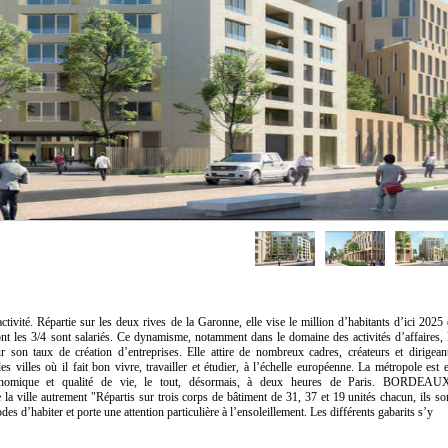
ctivité. Répartie sur les deux rives de la Garonne, elle vise le million d’habitants d’ici 2025 
t les 3/4 sont salariés. Ce dynamisme, notamment dans le domaine des activités d’affaires, 
son taux de création d’entreprises. Elle attire de nombreux cadres, créateurs et dirigean
es villes où il fait bon vivre, travailler et étudier, à l’échelle européenne. La métropole est 
 économique et qualité de vie, le tout, désormais, à deux heures de Paris. BORDEAU
ville autrement "Répartis sur trois corps de bâtiment de 31, 37 et 19 unités chacun, ils so
des d’habiter et porte une attention particulière à l’ensoleillement. Les différents gabarits s’y