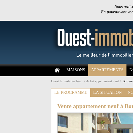
Nous utilis
En poursuivant votr
MAISONS
APPARTEMENTS
N
Ouest Immobilier Neuf
>
Achat appartement neuf
>
Bordeau
LE PROGRAMME
LA SITUATION
NO
Vente appartement neuf à Bo