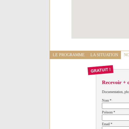
LE PROGRAMME
LA SITUATION
NO
Recevoir + 
Documentation, photo
Nom
*
Prénom
*
Email
*