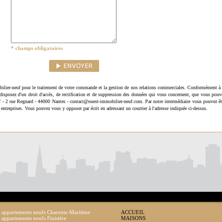
* champs obligatoires
ilier-neuf pour le traitement de votre commande et la gestion de nos relations commerciales. Conformément à 
disposez d'un droit d'accès, de rectification et de suppression des données qui vous concernent, que vous pouv
uf - 2 rue Regnard - 44000 Nantes - contact@ouest-immobilier-neuf.com. Par notre intermédiaire vous pouvez êt
 entreprises. Vous pouvez vous y opposer par écrit en adressant un courrier à l'adresse indiquée ci-dessus.
 appartements neufs Charente-Maritime
ACCUEIL
 appartements neufs Finistère
MAISONS