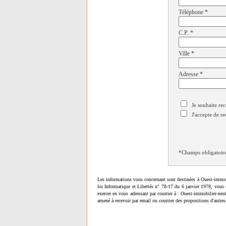
Téléphone
*
C.P.
*
Ville
*
Adresse
*
Je souhaite rec
J'accepte de re
*Champs obligatoir
Les informations vous concernant sont destinées à Ouest-immob
loi Informatique et Libertés n° 78-17 du 6 janvier 1978, vous 
exercer en vous adressant par courrier à : Ouest-immobilier-ne
amené à recevoir par email ou courrier des propositions d'autres