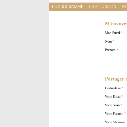
LE PROGRAMME
LA SITUATION
NO
M'envoyer 
Mon Email
*
Nom
*
Prénom
*
Partager c
Destinataire
*
Votre Email
*
Votre Nom
*
Votre Prénom
*
Votre Message