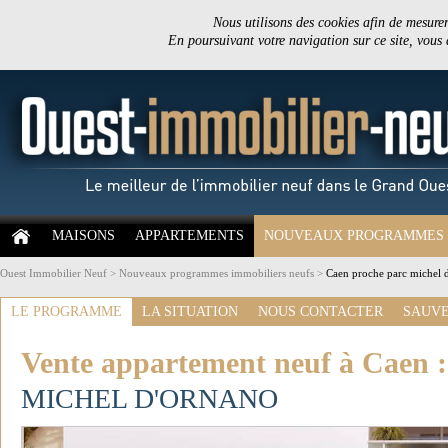
Nous utilisons des cookies afin de mesurer 
En poursuivant votre navigation sur ce site, vous
MAISONS
APPARTEMENTS
NOUVEAUX PROGRAMMES
Ouest Immobilier Neuf
>
Nouveaux programmes immobiliers neufs
>
Caen proche parc michel d
LE PROGRAMME
LA SITUATION
NOUS CONTACTER
SAUVE
Vente appartement neuf à Caen 
MICHEL D'ORNANO