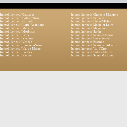
Immobilier neuf Calvados
Immobilier neuf Charente-Maritime
Immobilier neuf Côtes-d'Armor
Immobilier neuf Finistère
Immobilier neuf Gironde
Immobilier neuf Ille-et-Vilaine
Immobilier neuf Loire-Atlantique
Immobilier neuf Maine-et-Loire
Immobilier neuf Manche
Immobilier neuf Mayenne
Immobilier neuf Morbihan
Immobilier neuf Sarthe
Immobilier neuf Paris
Immobilier neuf Seine-et-Marne
Immobilier neuf Yvelines
Immobilier neuf Deux-Sèvres
Immobilier neuf Vendée
Immobilier neuf Essonne
Immobilier neuf Hauts-de-Seine
Immobilier neuf Seine-Saint-Denis
Immobilier neuf Val-de-Marne
Immobilier neuf Val-d'Oise
Immobilier neuf Landes
Immobilier neuf Indre-et-Loire
Immobilier neuf Vienne
Immobilier neuf Seine-Maritime