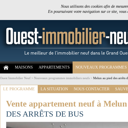
Nous utilisons des cookies afin de mesurer 
En poursuivant votre navigation sur ce site, vous
MAISONS
APPARTEMENTS
NOUVEAUX PROGRAMMES
Ouest Immobilier Neuf
>
Nouveaux programmes immobiliers neufs
>
Melun au pied des arrêts 
LE PROGRAMME
LA SITUATION
NOUS CONTACTER
SAUVE
Vente appartement neuf à Melun
DES ARRÊTS DE BUS