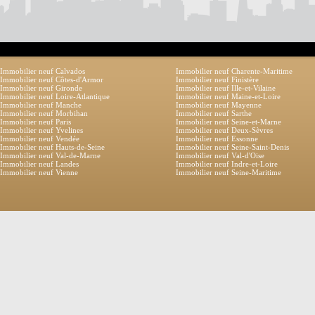
Immobilier neuf Calvados
Immobilier neuf Charente-Maritime
Immobilier neuf Côtes-d'Armor
Immobilier neuf Finistère
Immobilier neuf Gironde
Immobilier neuf Ille-et-Vilaine
Immobilier neuf Loire-Atlantique
Immobilier neuf Maine-et-Loire
Immobilier neuf Manche
Immobilier neuf Mayenne
Immobilier neuf Morbihan
Immobilier neuf Sarthe
Immobilier neuf Paris
Immobilier neuf Seine-et-Marne
Immobilier neuf Yvelines
Immobilier neuf Deux-Sèvres
Immobilier neuf Vendée
Immobilier neuf Essonne
Immobilier neuf Hauts-de-Seine
Immobilier neuf Seine-Saint-Denis
Immobilier neuf Val-de-Marne
Immobilier neuf Val-d'Oise
Immobilier neuf Landes
Immobilier neuf Indre-et-Loire
Immobilier neuf Vienne
Immobilier neuf Seine-Maritime