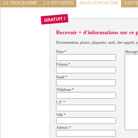
LE PROGRAMME
LA SITUATION
NOUS CONTACTER
SAUVE
Recevoir + d'informations sur ce
Documentation, photos, plaquettes, tarifs, être rappelé, p
Nom
*
Message
Prénom
*
Email
*
Téléphone
*
C.P.
*
Ville
*
Adresse
*