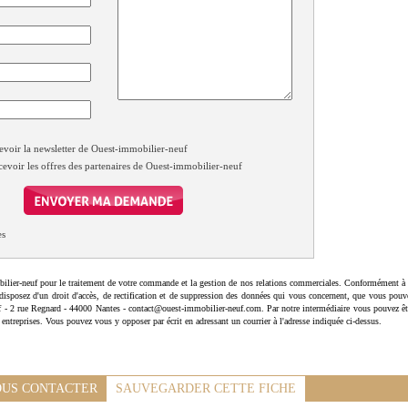
evoir la newsletter de Ouest-immobilier-neuf
cevoir les offres des partenaires de Ouest-immobilier-neuf
es
ilier-neuf pour le traitement de votre commande et la gestion de nos relations commerciales. Conformément à 
disposez d'un droit d'accès, de rectification et de suppression des données qui vous concernent, que vous pouv
uf - 2 rue Regnard - 44000 Nantes - contact@ouest-immobilier-neuf.com. Par notre intermédiaire vous pouvez êt
 entreprises. Vous pouvez vous y opposer par écrit en adressant un courrier à l'adresse indiquée ci-dessus.
US CONTACTER
SAUVEGARDER CETTE FICHE