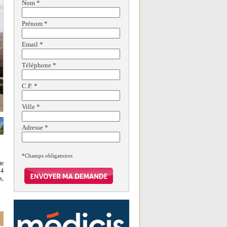
Nom
*
Prénom
*
Email
*
Téléphone
*
C.P.
*
Ville
*
Adresse
*
*Champs obligatoires
te
 4
s,