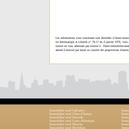
Les informations vous concernant sont destinées à Ouest-immob
loi Informatique et Libertés n° 78-17 du 6 janvier 1978, vous 
exercer en vous adressant par courrier à : Ouest-immobilier-ne
amené à recevoir par email ou courrier des propositions d'autres
Immobilier neuf Calvados
Immob
Immobilier neuf Côtes-d'Armor
Immob
Immobilier neuf Gironde
Immob
Immobilier neuf Loire-Atlantique
Immob
Immobilier neuf Manche
Immo
Immobilier neuf Morbihan
Immob