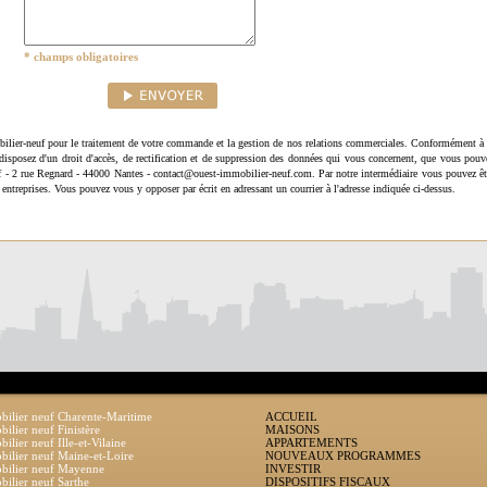
* champs obligatoires
ilier-neuf pour le traitement de votre commande et la gestion de nos relations commerciales. Conformément à 
disposez d'un droit d'accès, de rectification et de suppression des données qui vous concernent, que vous pouv
uf - 2 rue Regnard - 44000 Nantes - contact@ouest-immobilier-neuf.com. Par notre intermédiaire vous pouvez êt
 entreprises. Vous pouvez vous y opposer par écrit en adressant un courrier à l'adresse indiquée ci-dessus.
ilier neuf Charente-Maritime
ACCUEIL
ilier neuf Finistère
MAISONS
ilier neuf Ille-et-Vilaine
APPARTEMENTS
ilier neuf Maine-et-Loire
NOUVEAUX PROGRAMMES
bilier neuf Mayenne
INVESTIR
ilier neuf Sarthe
DISPOSITIFS FISCAUX