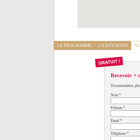
LE PROGRAMME
LA SITUATION
NO
Recevoir + 
Documentation, photo
Nom
*
Prénom
*
Email
*
Téléphone
*