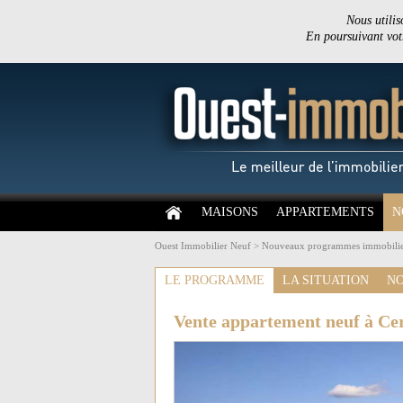
Nous utilis
En poursuivant votr
MAISONS
APPARTEMENTS
N
Ouest Immobilier Neuf
>
Nouveaux programmes immobilie
LE PROGRAMME
LA SITUATION
NO
Vente appartement neuf à Ce