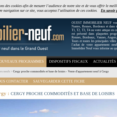
ons des cookies afin de mesurer l’audience de notre site et de vous offrir le meill
e navigation sur ce site, vous acceptez l’utilisation de ces cookies.
En savoir 
OUEST IMMOBILIER NEUF vous off
Nantes, Rennes, Bordeaux et dans to
T1, T2, T3, T4 ou votre attique en c
est présenté dans plaquettes pro
Rennes, Bordeaux, Vannes, Angers, 
Tours et toutes les principales villes
l’achat de votre appartement neuf
Immobilier Neuf vous informe au qu
OUVEAUX PROGRAMMES
DISPOSITIFS FISCAUX
ACTUALITÉS
rs neufs
>
Cergy proche commodités et base de loisirs - Vente d'appartement neuf à Cergy
US CONTACTER
SAUVEGARDER CETTE FICHE
rgy :
CERGY PROCHE COMMODITÉS ET BASE DE LOISIRS