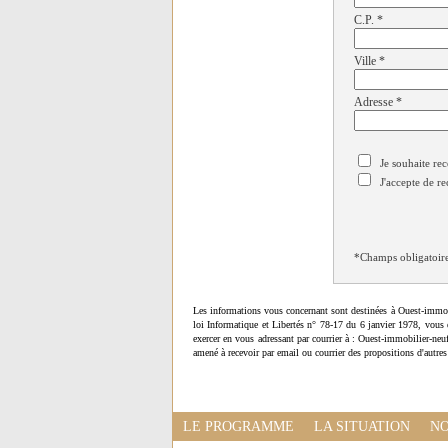
C.P.
*
Ville
*
Adresse
*
Je souhaite rec
J'accepte de re
*Champs obligatoir
Les informations vous concernant sont destinées à Ouest-immob
loi Informatique et Libertés n° 78-17 du 6 janvier 1978, vous 
exercer en vous adressant par courrier à : Ouest-immobilier-ne
amené à recevoir par email ou courrier des propositions d'autres
LE PROGRAMME
LA SITUATION
NO