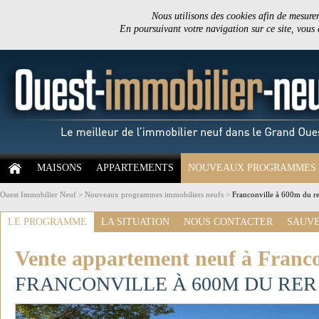
Nous utilisons des cookies afin de mesurer 
En poursuivant votre navigation sur ce site, vous
MAISONS
APPARTEMENTS
NOUVEAUX PROGRAMMES
Ouest Immobilier Neuf
>
Nouveaux programmes immobiliers neufs
>
Franconville à 600m du re
LE PROGRAMME
LA SITUATION
NOUS CONTACTER
SAUVE
Vente appartement neuf à Francon
FRANCONVILLE À 600M DU RER