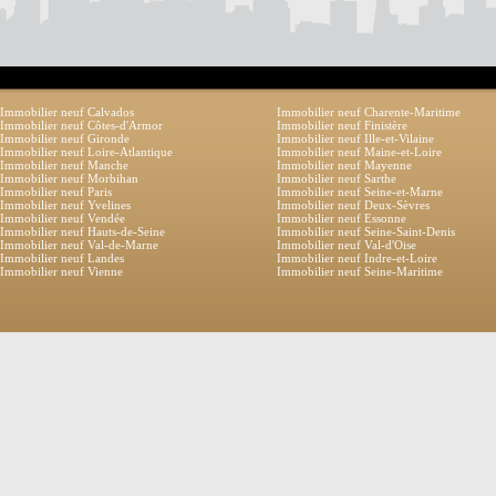
Immobilier neuf Calvados
Immobilier neuf Charente-Maritime
Immobilier neuf Côtes-d'Armor
Immobilier neuf Finistère
Immobilier neuf Gironde
Immobilier neuf Ille-et-Vilaine
Immobilier neuf Loire-Atlantique
Immobilier neuf Maine-et-Loire
Immobilier neuf Manche
Immobilier neuf Mayenne
Immobilier neuf Morbihan
Immobilier neuf Sarthe
Immobilier neuf Paris
Immobilier neuf Seine-et-Marne
Immobilier neuf Yvelines
Immobilier neuf Deux-Sèvres
Immobilier neuf Vendée
Immobilier neuf Essonne
Immobilier neuf Hauts-de-Seine
Immobilier neuf Seine-Saint-Denis
Immobilier neuf Val-de-Marne
Immobilier neuf Val-d'Oise
Immobilier neuf Landes
Immobilier neuf Indre-et-Loire
Immobilier neuf Vienne
Immobilier neuf Seine-Maritime