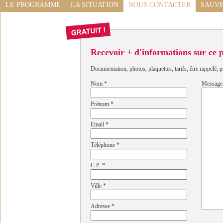
LE PROGRAMME
LA SITUATION
NOUS CONTACTER
SAUVE
Recevoir + d'informations sur ce
Documentation, photos, plaquettes, tarifs, être rappelé, p
Nom
*
Message
Prénom
*
Email
*
Téléphone
*
C.P.
*
Ville
*
Adresse
*