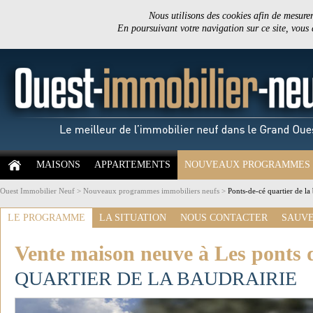
Nous utilisons des cookies afin de mesurer 
En poursuivant votre navigation sur ce site, vous
MAISONS
APPARTEMENTS
NOUVEAUX PROGRAMMES
Ouest Immobilier Neuf
>
Nouveaux programmes immobiliers neufs
>
Ponts-de-cé quartier de la
LE PROGRAMME
LA SITUATION
NOUS CONTACTER
SAUVE
Vente maison neuve à Les ponts 
QUARTIER DE LA BAUDRAIRIE