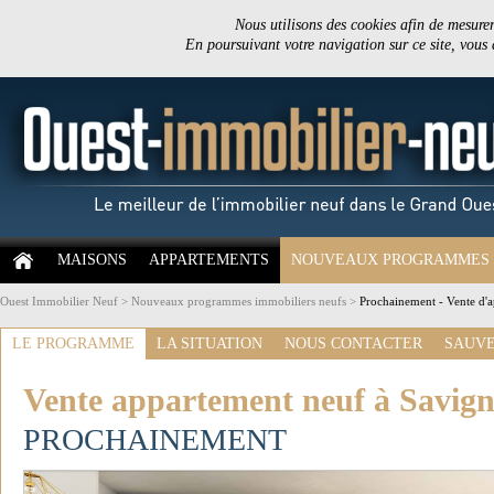
Nous utilisons des cookies afin de mesurer 
En poursuivant votre navigation sur ce site, vous
MAISONS
APPARTEMENTS
NOUVEAUX PROGRAMMES
Ouest Immobilier Neuf
>
Nouveaux programmes immobiliers neufs
>
Prochainement - Vente d'
LE PROGRAMME
LA SITUATION
NOUS CONTACTER
SAUVE
Vente appartement neuf à Savign
PROCHAINEMENT