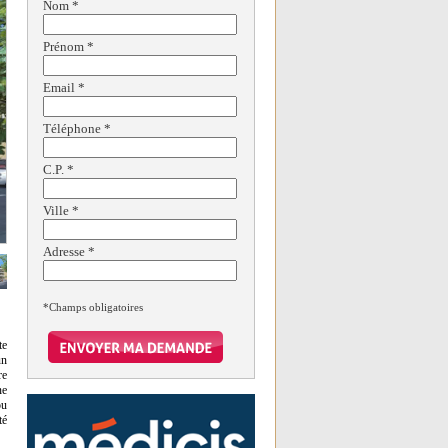
Nom
*
Prénom
*
Email
*
Téléphone
*
C.P.
*
Ville
*
Adresse
*
*Champs obligatoires
te
un
re
ne
ou
té