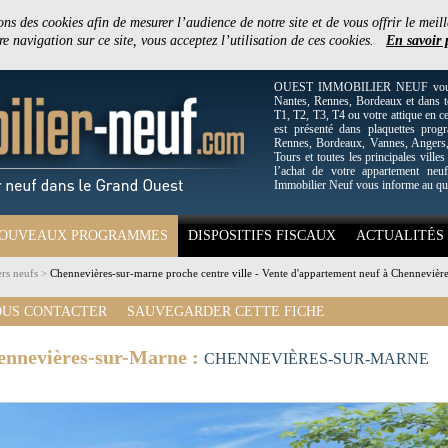
ons des cookies afin de mesurer l’audience de notre site et de vous offrir le meill
e navigation sur ce site, vous acceptez l’utilisation de ces cookies.
En savoir 
OUEST IMMOBILIER NEUF vous off
Nantes, Rennes, Bordeaux et dans to
T1, T2, T3, T4 ou votre attique en c
est présenté dans plaquettes pro
Rennes, Bordeaux, Vannes, Angers, 
Tours et toutes les principales villes
l’achat de votre appartement neuf
Immobilier Neuf vous informe au qu
OUVEAUX PROGRAMMES
DISPOSITIFS FISCAUX
ACTUALITÉS
rs neufs
>
Chennevières-sur-marne proche centre ville - Vente d'appartement neuf à Chennevièr
US CONTACTER
SAUVEGARDER CETTE FICHE
ennevières-sur-Marne :
CHENNEVIÈRES-SUR-MARNE