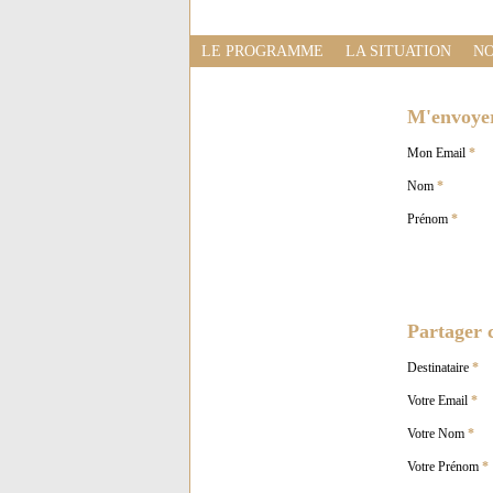
LE PROGRAMME
LA SITUATION
NO
M'envoyer 
Mon Email
*
Nom
*
Prénom
*
Partager c
Destinataire
*
Votre Email
*
Votre Nom
*
Votre Prénom
*