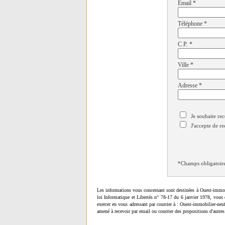
Email
*
Téléphone
*
C.P.
*
Ville
*
Adresse
*
Je souhaite rec
J'accepte de re
*Champs obligatoir
Les informations vous concernant sont destinées à Ouest-immob
loi Informatique et Libertés n° 78-17 du 6 janvier 1978, vous 
exercer en vous adressant par courrier à : Ouest-immobilier-ne
amené à recevoir par email ou courrier des propositions d'autres