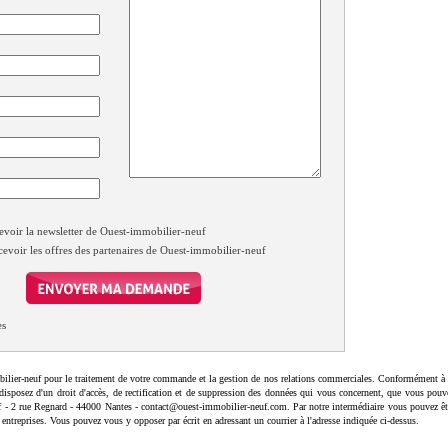
evoir la newsletter de Ouest-immobilier-neuf
cevoir les offres des partenaires de Ouest-immobilier-neuf
es
ilier-neuf pour le traitement de votre commande et la gestion de nos relations commerciales. Conformément à 
disposez d'un droit d'accès, de rectification et de suppression des données qui vous concernent, que vous pouv
uf - 2 rue Regnard - 44000 Nantes - contact@ouest-immobilier-neuf.com. Par notre intermédiaire vous pouvez êt
 entreprises. Vous pouvez vous y opposer par écrit en adressant un courrier à l'adresse indiquée ci-dessus.