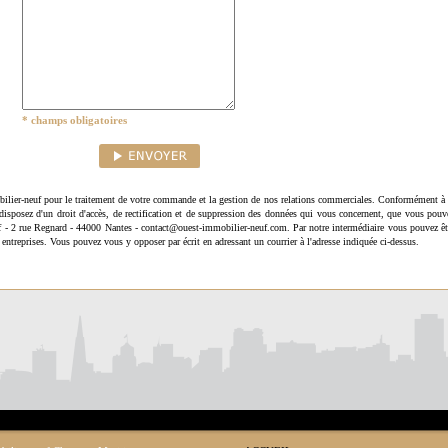
* champs obligatoires
ilier-neuf pour le traitement de votre commande et la gestion de nos relations commerciales. Conformément à 
disposez d'un droit d'accès, de rectification et de suppression des données qui vous concernent, que vous pouv
uf - 2 rue Regnard - 44000 Nantes - contact@ouest-immobilier-neuf.com. Par notre intermédiaire vous pouvez êt
 entreprises. Vous pouvez vous y opposer par écrit en adressant un courrier à l'adresse indiquée ci-dessus.