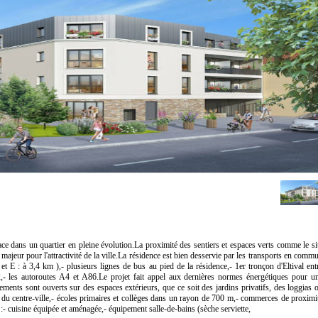
e dans un quartier en pleine évolution.La proximité des sentiers et espaces verts comme le si
majeur pour l'attractivité de la ville.La résidence est bien desservie par les transports en comm
et E : à 3,4 km ),- plusieurs lignes de bus au pied de la résidence,- 1er tronçon d'Eltival ent
- les autoroutes A4 et A86.Le projet fait appel aux dernières normes énergétiques pour u
ements sont ouverts sur des espaces extérieurs, que ce soit des jardins privatifs, des loggias 
 du centre-ville,- écoles primaires et collèges dans un rayon de 700 m,- commerces de proximi
- cuisine équipée et aménagée,- équipement salle-de-bains (sèche serviette,