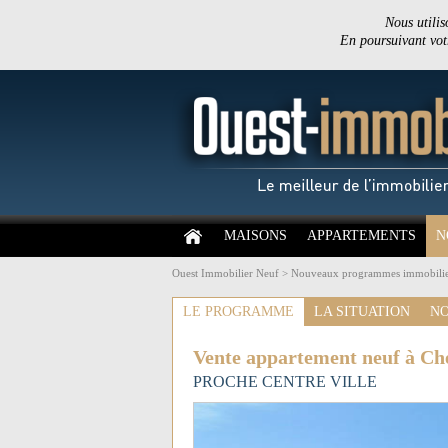
Nous utilis
En poursuivant votr
MAISONS
APPARTEMENTS
N
Ouest Immobilier Neuf
>
Nouveaux programmes immobilie
LE PROGRAMME
LA SITUATION
NO
Vente appartement neuf à Ch
PROCHE CENTRE VILLE