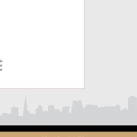
la
ez
re