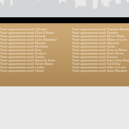
Vente appartements neufs Calvados
Vente appartements neufs Charente-Marit
Vente appartements neufs Côtes-d'Armor
Vente appartements neufs Finistère
Vente appartements neufs Gironde
Vente appartements neufs Ille-et-Vilaine
Vente appartements neufs Loire-Atlantique
Vente appartements neufs Maine-et-Loire
Vente appartements neufs Manche
Vente appartements neufs Mayenne
Vente appartements neufs Morbihan
Vente appartements neufs Sarthe
Vente appartements neufs Paris
Vente appartements neufs Seine-et-Marne
Vente appartements neufs Yvelines
Vente appartements neufs Deux-Sèvres
Vente appartements neufs Vendée
Vente appartements neufs Essonne
Vente appartements neufs Hauts-de-Seine
Vente appartements neufs Seine-Saint-Den
Vente appartements neufs Val-de-Marne
Vente appartements neufs Val-d'Oise
Vente appartements neufs Landes
Vente appartements neufs Indre-et-Loire
Vente appartements neufs Vienne
Vente appartements neufs Seine-Maritime