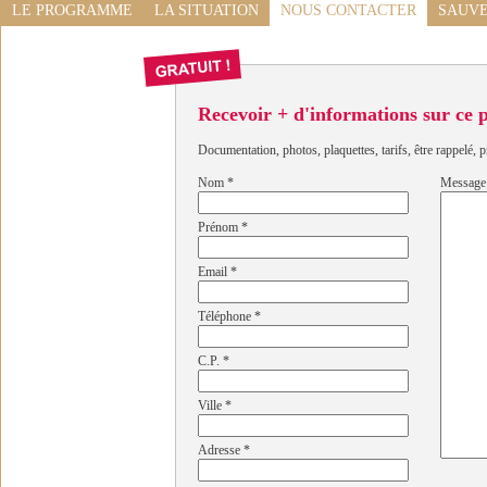
LE PROGRAMME
LA SITUATION
NOUS CONTACTER
SAUVE
Recevoir + d'informations sur ce
Documentation, photos, plaquettes, tarifs, être rappelé, p
Nom
*
Message
Prénom
*
Email
*
Téléphone
*
C.P.
*
Ville
*
Adresse
*