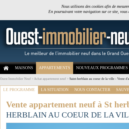
Nous utilisons des cookies afin de mesurer 
En poursuivant votre navigation sur ce site, vous
MAISONS
APPARTEMENTS
NOUVEAUX PROGRAMMES
Ouest Immobilier Neuf
>
Achat appartement neuf
>
Saint-herblain au coeur de la ville - Vente d
LE PROGRAMME
LA SITUATION
NOUS CONTACTER
SAUVE
Vente appartement neuf à St her
HERBLAIN AU COEUR DE LA VI