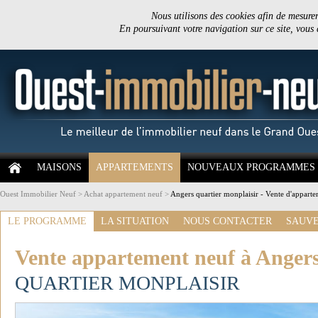
Nous utilisons des cookies afin de mesurer 
En poursuivant votre navigation sur ce site, vous
MAISONS
APPARTEMENTS
NOUVEAUX PROGRAMMES
Ouest Immobilier Neuf
>
Achat appartement neuf
>
Angers quartier monplaisir - Vente d'appart
LE PROGRAMME
LA SITUATION
NOUS CONTACTER
SAUVE
Vente appartement neuf à Anger
QUARTIER MONPLAISIR