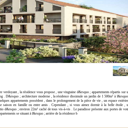
re verdoyant , la résidence vous propose , une vingtaine d&rsquo ; appartements répartis sur 
king . D&rsquo ; architecture moderne , la résidence dissimule un jardin de 1 500m² à l&rsquo
quelques appartements possèdent , dans le prolongement de la pièce de vie , un espace extèrie
ine saison en famille ou entre amis . Cependant , si vous aimez dormir à la belle étoile , 
tio d&rsquo ; environ 22m² caché de tous vis-à-vis . Le paradisse présente aux portes de vot
partements se situant à l&rsquo ; arrière de la résidence b