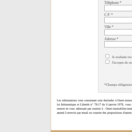
Téléphone
*
C.P.
*
Ville
*
Adresse
*
Je souhaite rec
J'accepte de re
*Champs obligatoir
Les informations vous concernant sont destinées à Ouest-immob
loi Informatique et Libertés n° 78-17 du 6 janvier 1978, vous 
exercer en vous adressant par courrier à : Ouest-immobilier-ne
amené à recevoir par email ou courrier des propositions d'autres