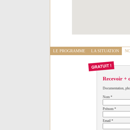
LE PROGRAMME
LA SITUATION
NO
Recevoir + 
Documentation, photo
Nom
*
Prénom
*
Email
*