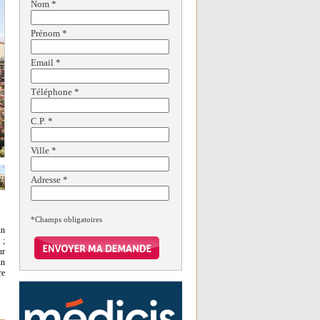
Nom
*
Prénom
*
Email
*
Téléphone
*
C.P.
*
Ville
*
Adresse
*
*Champs obligatoires
un
 ;
ur
un
re