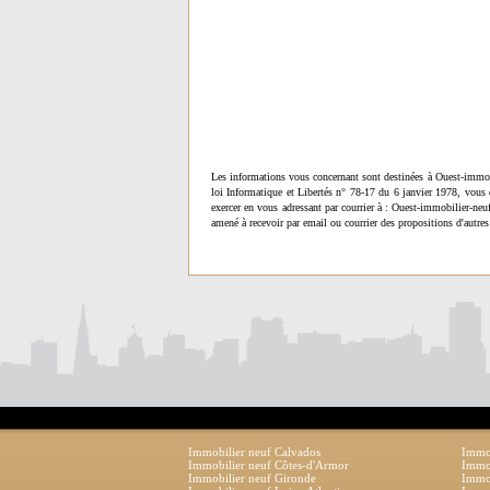
Les informations vous concernant sont destinées à Ouest-immob
loi Informatique et Libertés n° 78-17 du 6 janvier 1978, vous 
exercer en vous adressant par courrier à : Ouest-immobilier-ne
amené à recevoir par email ou courrier des propositions d'autres
Immobilier neuf Calvados
Immob
Immobilier neuf Côtes-d'Armor
Immob
Immobilier neuf Gironde
Immob