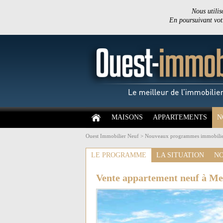
Nous utilis
En poursuivant votr
MAISONS
APPARTEMENTS
N
Ouest Immobilier Neuf
>
Nouveaux programmes immobilie
LE PROGRAMME
LA SITUATION
NO
Vente appartement neuf à Me