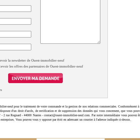
evoir la newsletter de Ouest-immobilier-neuf
cevoir les offres des partenaires de Ouest-immobilier-neuf
es
ilier-neuf pour le traitement de votre commande et la gestion de nos relations commerciales. Conformément à 
disposez d'un droit d'accès, de rectification et de suppression des données qui vous concernent, que vous pouv
uf - 2 rue Regnard - 44000 Nantes - contact@ouest-immobilier-neuf.com. Par notre intermédiaire vous pouvez êt
 entreprises. Vous pouvez vous y opposer par écrit en adressant un courrier à l'adresse indiquée ci-dessus.