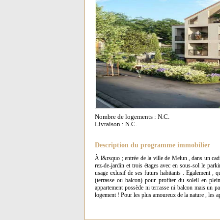
Nombre de logements : N.C.
Livraison : N.C.
Description du programme immobilier
À l&rsquo ; entrée de la ville de Melun , dans un cad
rez-de-jardin et trois étages avec en sous-sol le par
usage exlusif de ses futurs habitants . Egalement , 
(terrasse ou balcon) pour profiter du soleil en ple
appartement possède ni terrasse ni balcon mais un pa
logement ! Pour les plus amoureux de la nature , les ap