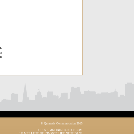
la
ez
re
© Quintesis Communication 2013
OUEST-IMMOBILIER-NEUF.COM
LE MEILLEUR DE L'IMMOBILIER NEUF DANS