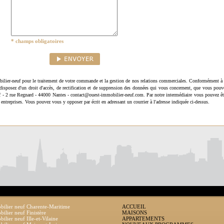
* champs obligatoires
ilier-neuf pour le traitement de votre commande et la gestion de nos relations commerciales. Conformément à 
disposez d'un droit d'accès, de rectification et de suppression des données qui vous concernent, que vous pouv
uf - 2 rue Regnard - 44000 Nantes - contact@ouest-immobilier-neuf.com. Par notre intermédiaire vous pouvez êt
 entreprises. Vous pouvez vous y opposer par écrit en adressant un courrier à l'adresse indiquée ci-dessus.
ilier neuf Charente-Maritime
ACCUEIL
ilier neuf Finistère
MAISONS
ilier neuf Ille-et-Vilaine
APPARTEMENTS