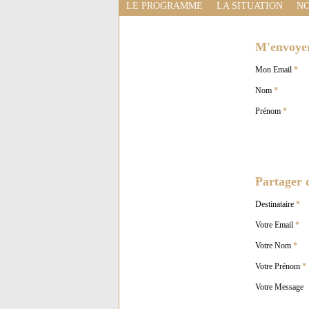
LE PROGRAMME
LA SITUATION
NO
M'envoyer 
Mon Email
*
Nom
*
Prénom
*
Partager c
Destinataire
*
Votre Email
*
Votre Nom
*
Votre Prénom
*
Votre Message