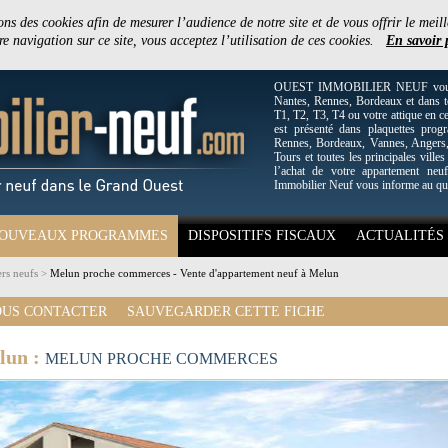
ons des cookies afin de mesurer l’audience de notre site et de vous offrir le meill
e navigation sur ce site, vous acceptez l’utilisation de ces cookies.
En savoir 
OUEST IMMOBILIER NEUF vous off
Nantes, Rennes, Bordeaux et dans to
T1, T2, T3, T4 ou votre attique en c
est présenté dans plaquettes pro
Rennes, Bordeaux, Vannes, Angers, 
Tours et toutes les principales villes
l’achat de votre appartement neuf
Immobilier Neuf vous informe au qu
OUVEAUX PROGRAMMES
DISPOSITIFS FISCAUX
ACTUALITÉS
rs neufs
>
Melun proche commerces - Vente d'appartement neuf à Melun
US CONTACTER
SAUVEGARDER CETTE FICHE
lun :
MELUN PROCHE COMMERCES