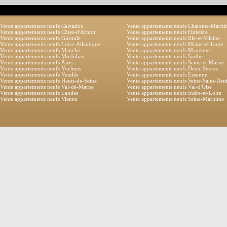
Vente appartements neufs Calvados
Vente appartements neufs Charente-Marit
Vente appartements neufs Côtes-d'Armor
Vente appartements neufs Finistère
Vente appartements neufs Gironde
Vente appartements neufs Ille-et-Vilaine
Vente appartements neufs Loire-Atlantique
Vente appartements neufs Maine-et-Loire
Vente appartements neufs Manche
Vente appartements neufs Mayenne
Vente appartements neufs Morbihan
Vente appartements neufs Sarthe
Vente appartements neufs Paris
Vente appartements neufs Seine-et-Marne
Vente appartements neufs Yvelines
Vente appartements neufs Deux-Sèvres
Vente appartements neufs Vendée
Vente appartements neufs Essonne
Vente appartements neufs Hauts-de-Seine
Vente appartements neufs Seine-Saint-Den
Vente appartements neufs Val-de-Marne
Vente appartements neufs Val-d'Oise
Vente appartements neufs Landes
Vente appartements neufs Indre-et-Loire
Vente appartements neufs Vienne
Vente appartements neufs Seine-Maritime