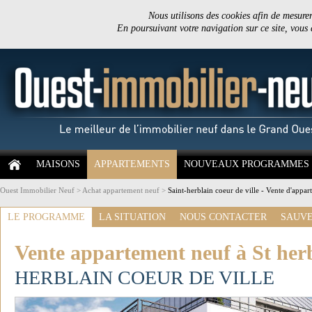
Nous utilisons des cookies afin de mesurer 
En poursuivant votre navigation sur ce site, vous
MAISONS
APPARTEMENTS
NOUVEAUX PROGRAMMES
Ouest Immobilier Neuf
>
Achat appartement neuf
>
Saint-herblain coeur de ville - Vente d'appar
LE PROGRAMME
LA SITUATION
NOUS CONTACTER
SAUVE
Vente appartement neuf à St her
HERBLAIN COEUR DE VILLE