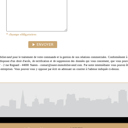
* champs obligatoires
ilier-neuf pour le traitement de votre commande et la gestion de nos relations commerciales. Conformément à 
disposez d'un droit d'accès, de rectification et de suppression des données qui vous concernent, que vous pouv
uf - 2 rue Regnard - 44000 Nantes - contact@ouest-immobilier-neuf.com. Par notre intermédiaire vous pouvez êt
 entreprises. Vous pouvez vous y opposer par écrit en adressant un courrier à l'adresse indiquée ci-dessus.