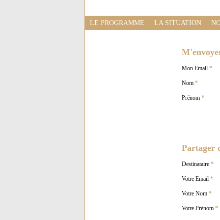
LE PROGRAMME
LA SITUATION
NO
M'envoyer 
Mon Email
*
Nom
*
Prénom
*
Partager c
Destinataire
*
Votre Email
*
Votre Nom
*
Votre Prénom
*