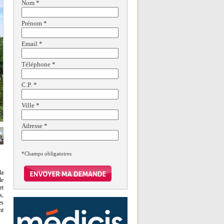
Nom
*
Prénom
*
Email
*
Téléphone
*
C.P.
*
Ville
*
Adresse
*
*Champs obligatoires
la
de
et
s,
es
nt