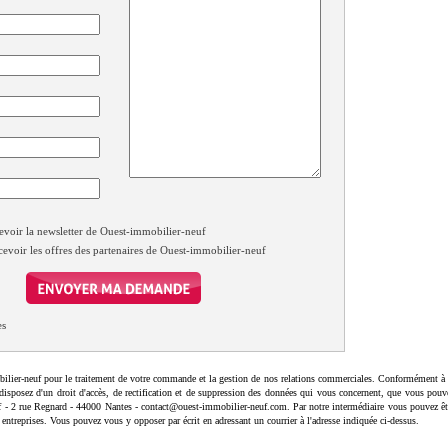
evoir la newsletter de Ouest-immobilier-neuf
cevoir les offres des partenaires de Ouest-immobilier-neuf
es
ilier-neuf pour le traitement de votre commande et la gestion de nos relations commerciales. Conformément à 
disposez d'un droit d'accès, de rectification et de suppression des données qui vous concernent, que vous pouv
uf - 2 rue Regnard - 44000 Nantes - contact@ouest-immobilier-neuf.com. Par notre intermédiaire vous pouvez êt
 entreprises. Vous pouvez vous y opposer par écrit en adressant un courrier à l'adresse indiquée ci-dessus.