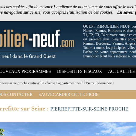
ons des cookies afin de mesurer l’audience de notre site et de vous offrir le meill
e navigation sur ce site, vous acceptez l’utilisation de ces cookies.
En savoir 
OUEST IMMOBILIER NEUF vous off
Nantes, Rennes, Bordeaux et dans to
T1, T2, T3, T4 ou votre attique en c
est présenté dans plaquettes pro
Rennes, Bordeaux, Vannes, Angers, 
Tours et toutes les principales villes
l’achat de votre appartement neuf
Immobilier Neuf vous informe au qu
OUVEAUX PROGRAMMES
DISPOSITIFS FISCAUX
ACTUALITÉS
itte-sur-seine proche centre-ville - Vente d'appartement neuf à Pierrefitte-sur-Seine
US CONTACTER
SAUVEGARDER CETTE FICHE
refitte-sur-Seine :
PIERREFITTE-SUR-SEINE PROCHE