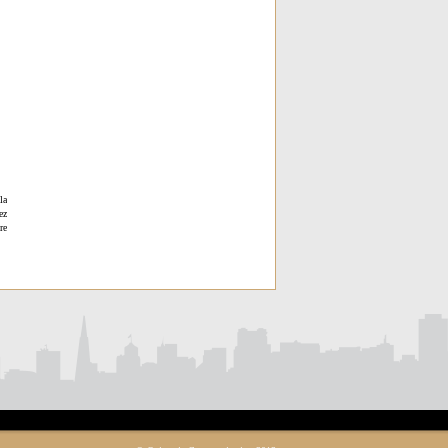
la
ez
re