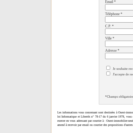
Email
*
Téléphone
*
C.P.
*
Ville
*
Adresse
*
Je souhaite rec
J'accepte de re
*Champs obligatoir
Les informations vous concernant sont destinées à Ouest-immob
loi Informatique et Libertés n° 78-17 du 6 janvier 1978, vous 
exercer en vous adressant par courrier à : Ouest-immobilier-ne
amené à recevoir par email ou courrier des propositions d'autres