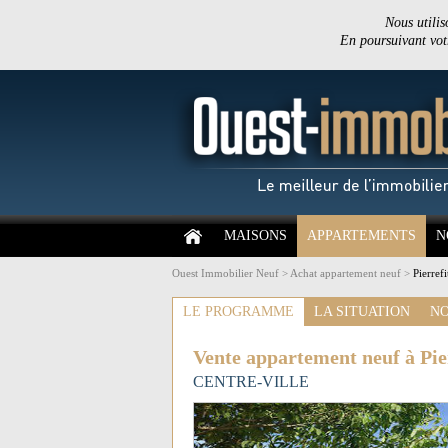
Nous utilis
En poursuivant votr
MAISONS
APPARTEMENTS
N
Ouest Immobilier Neuf
>
Achat appartement neuf
>
Pierref
LE PROGRAMME
LA SITUATION
NO
Vente appartement neuf à Pier
CENTRE-VILLE