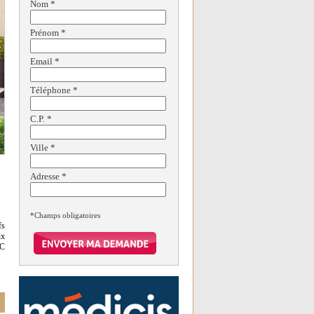
Nom
*
Prénom
*
Email
*
Téléphone
*
C.P.
*
Ville
*
Adresse
*
*Champs obligatoires
fs
ux
 C