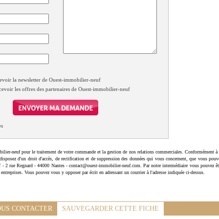
evoir la newsletter de Ouest-immobilier-neuf
cevoir les offres des partenaires de Ouest-immobilier-neuf
es
ilier-neuf pour le traitement de votre commande et la gestion de nos relations commerciales. Conformément à 
disposez d'un droit d'accès, de rectification et de suppression des données qui vous concernent, que vous pouv
uf - 2 rue Regnard - 44000 Nantes - contact@ouest-immobilier-neuf.com. Par notre intermédiaire vous pouvez êt
 entreprises. Vous pouvez vous y opposer par écrit en adressant un courrier à l'adresse indiquée ci-dessus.
US CONTACTER
SAUVEGARDER CETTE FICHE