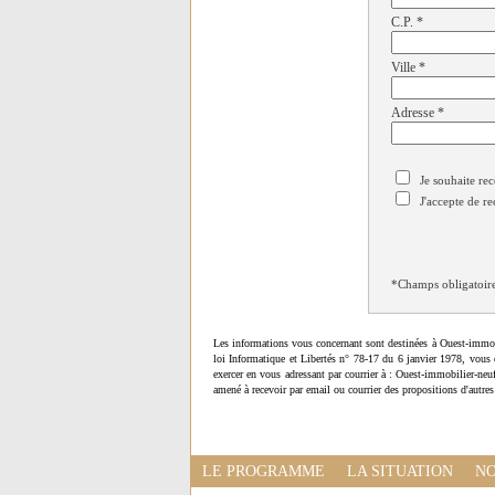
C.P.
*
Ville
*
Adresse
*
Je souhaite rec
J'accepte de re
*Champs obligatoir
Les informations vous concernant sont destinées à Ouest-immob
loi Informatique et Libertés n° 78-17 du 6 janvier 1978, vous 
exercer en vous adressant par courrier à : Ouest-immobilier-ne
amené à recevoir par email ou courrier des propositions d'autres
LE PROGRAMME
LA SITUATION
NO