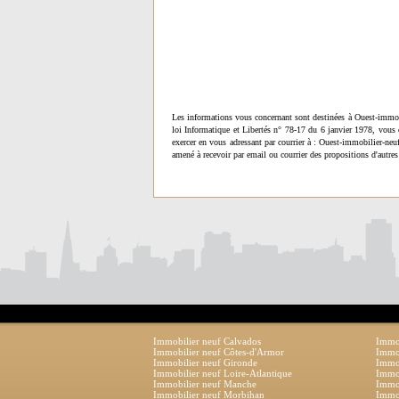
Les informations vous concernant sont destinées à Ouest-immob
loi Informatique et Libertés n° 78-17 du 6 janvier 1978, vous 
exercer en vous adressant par courrier à : Ouest-immobilier-ne
amené à recevoir par email ou courrier des propositions d'autres
Immobilier neuf Calvados
Immob
Immobilier neuf Côtes-d'Armor
Immob
Immobilier neuf Gironde
Immob
Immobilier neuf Loire-Atlantique
Immob
Immobilier neuf Manche
Immo
Immobilier neuf Morbihan
Immob