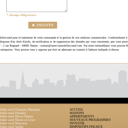
* champs obligatoires
ilier-neuf pour le traitement de votre commande et la gestion de nos relations commerciales. Conformément à 
disposez d'un droit d'accès, de rectification et de suppression des données qui vous concernent, que vous pouv
uf - 2 rue Regnard - 44000 Nantes - contact@ouest-immobilier-neuf.com. Par notre intermédiaire vous pouvez êt
 entreprises. Vous pouvez vous y opposer par écrit en adressant un courrier à l'adresse indiquée ci-dessus.
ilier neuf Charente-Maritime
ACCUEIL
ilier neuf Finistère
MAISONS
ilier neuf Ille-et-Vilaine
APPARTEMENTS
ilier neuf Maine-et-Loire
NOUVEAUX PROGRAMMES
bilier neuf Mayenne
INVESTIR
ilier neuf Sarthe
DISPOSITIFS FISCAUX