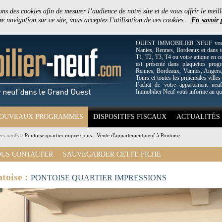
ons des cookies afin de mesurer l’audience de notre site et de vous offrir le meill
e navigation sur ce site, vous acceptez l’utilisation de ces cookies.
En savoir 
OUEST IMMOBILIER NEUF vous off
Nantes, Rennes, Bordeaux et dans to
T1, T2, T3, T4 ou votre attique en c
est présenté dans plaquettes pro
Rennes, Bordeaux, Vannes, Angers, 
Tours et toutes les principales villes
l’achat de votre appartement neuf
Immobilier Neuf vous informe au qu
OUVEAUX PROGRAMMES
DISPOSITIFS FISCAUX
ACTUALITÉS
rs neufs
>
Pontoise quartier impressions - Vente d'appartement neuf à Pontoise
US CONTACTER
SAUVEGARDER CETTE FICHE
toise :
PONTOISE QUARTIER IMPRESSIONS