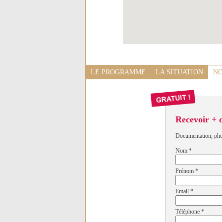
LE PROGRAMME
LA SITUATION
NO
Recevoir + 
Documentation, photo
Nom
*
Prénom
*
Email
*
Téléphone
*