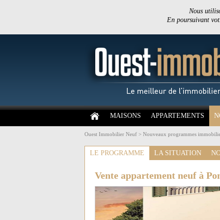
Nous utilis
En poursuivant votr
MAISONS
APPARTEMENTS
N
Ouest Immobilier Neuf
>
Nouveaux programmes immobilie
LE PROGRAMME
LA SITUATION
NO
Vente appartement neuf à Pon