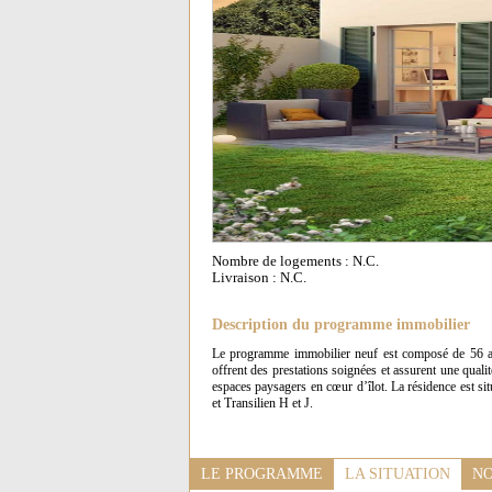
Nombre de logements : N.C.
Livraison : N.C.
Description du programme immobilier
Le programme immobilier neuf est composé de 56 app
offrent des prestations soignées et assurent une quali
espaces paysagers en cœur d’îlot. La résidence est s
et Transilien H et J.
LE PROGRAMME
LA SITUATION
NO