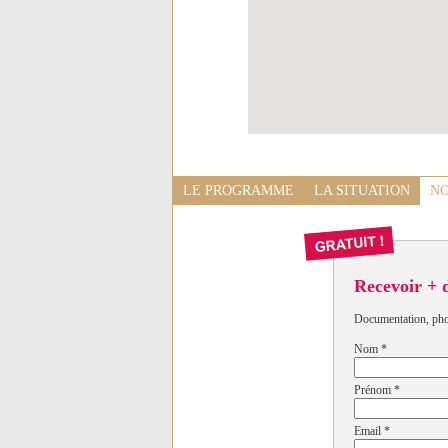
LE PROGRAMME
LA SITUATION
NO
Recevoir + 
Documentation, photo
Nom
*
Prénom
*
Email
*