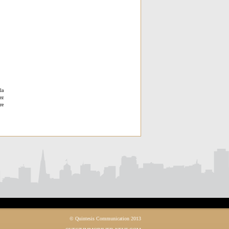
la
ez
re
© Quintesis Communication 2013