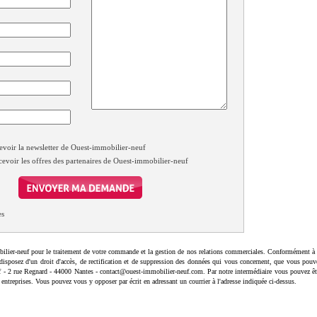
evoir la newsletter de Ouest-immobilier-neuf
cevoir les offres des partenaires de Ouest-immobilier-neuf
es
ilier-neuf pour le traitement de votre commande et la gestion de nos relations commerciales. Conformément à 
disposez d'un droit d'accès, de rectification et de suppression des données qui vous concernent, que vous pouv
uf - 2 rue Regnard - 44000 Nantes - contact@ouest-immobilier-neuf.com. Par notre intermédiaire vous pouvez êt
 entreprises. Vous pouvez vous y opposer par écrit en adressant un courrier à l'adresse indiquée ci-dessus.