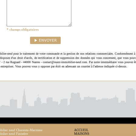
* champs obligatoires
ilier-neuf pour le traitement de votre commande et la gestion de nos relations commerciales. Conformément à 
disposez d'un droit d'accès, de rectification et de suppression des données qui vous concernent, que vous pouv
uf - 2 rue Regnard - 44000 Nantes - contact@ouest-immobilier-neuf.com. Par notre intermédiaire vous pouvez êt
 entreprises. Vous pouvez vous y opposer par écrit en adressant un courrier à l'adresse indiquée ci-dessus.
ilier neuf Charente-Maritime
ACCUEIL
ilier neuf Finistère
MAISONS