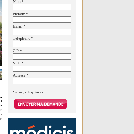
Nom
*
Prénom
*
Email
*
Téléphone
*
C.P.
*
Ville
*
Adresse
*
*Champs obligatoires
ix
ut
in
ue
re
me