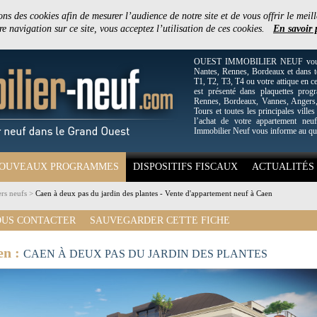
ons des cookies afin de mesurer l’audience de notre site et de vous offrir le meill
e navigation sur ce site, vous acceptez l’utilisation de ces cookies.
En savoir 
OUEST IMMOBILIER NEUF vous off
Nantes, Rennes, Bordeaux et dans to
T1, T2, T3, T4 ou votre attique en c
est présenté dans plaquettes pro
Rennes, Bordeaux, Vannes, Angers, 
Tours et toutes les principales villes
l’achat de votre appartement neuf
Immobilier Neuf vous informe au qu
OUVEAUX PROGRAMMES
DISPOSITIFS FISCAUX
ACTUALITÉS
rs neufs
>
Caen à deux pas du jardin des plantes - Vente d'appartement neuf à Caen
US CONTACTER
SAUVEGARDER CETTE FICHE
en :
CAEN À DEUX PAS DU JARDIN DES PLANTES