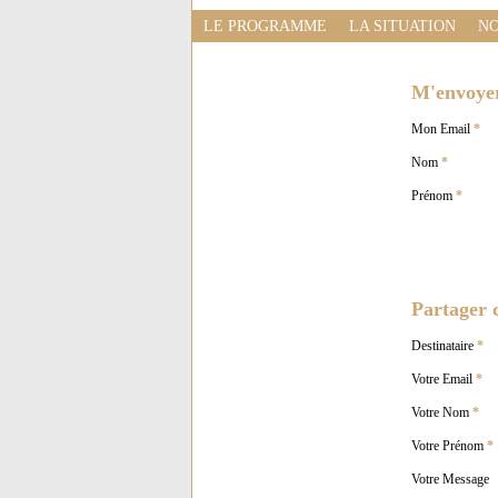
LE PROGRAMME
LA SITUATION
NO
M'envoyer 
Mon Email
*
Nom
*
Prénom
*
Partager c
Destinataire
*
Votre Email
*
Votre Nom
*
Votre Prénom
*
Votre Message