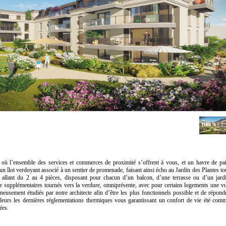
e, où l’ensemble des services et commerces de proximité s’offrent à vous, et un havre de pa
un îlot verdoyant associé à un sentier de promenade, faisant ainsi écho au Jardin des Plantes to
allant du 2 au 4 pièces, disposant pour chacun d’un balcon, d’une terrasse ou d’un jard
vie supplémentaires tournés vers la verdure, omniprésente, avec pour certains logements une v
neusement étudiés par notre architecte afin d’être les plus fonctionnels possible et de répond
illeurs les dernières réglementations thermiques vous garantissant un confort de vie été com
ées.