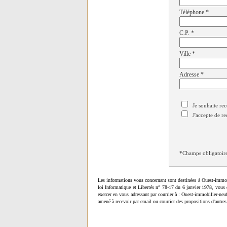
Téléphone
*
C.P.
*
Ville
*
Adresse
*
Je souhaite rec
J'accepte de re
*Champs obligatoir
Les informations vous concernant sont destinées à Ouest-immob
loi Informatique et Libertés n° 78-17 du 6 janvier 1978, vous 
exercer en vous adressant par courrier à : Ouest-immobilier-ne
amené à recevoir par email ou courrier des propositions d'autres