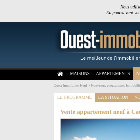
Nous utilis
En poursuivant votr
MAISONS
APPARTEMENTS
N
Ouest Immobilier Neuf
>
Nouveaux programmes immobilie
LE PROGRAMME
LA SITUATION
NO
Vente appartement neuf à Ca