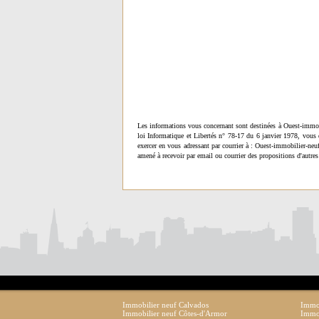
Les informations vous concernant sont destinées à Ouest-immob
loi Informatique et Libertés n° 78-17 du 6 janvier 1978, vous 
exercer en vous adressant par courrier à : Ouest-immobilier-ne
amené à recevoir par email ou courrier des propositions d'autres
Immobilier neuf Calvados
Immob
Immobilier neuf Côtes-d'Armor
Immob