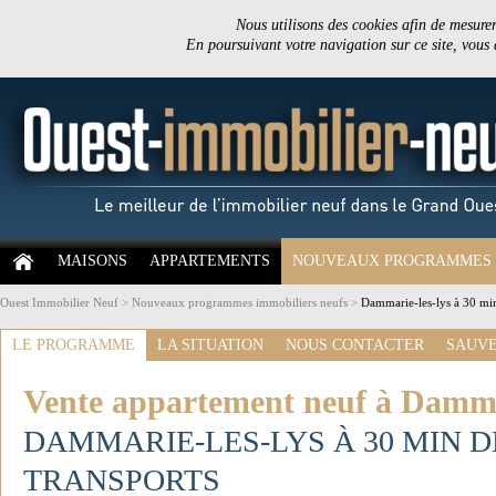
Nous utilisons des cookies afin de mesurer 
En poursuivant votre navigation sur ce site, vous
MAISONS
APPARTEMENTS
NOUVEAUX PROGRAMMES
Ouest Immobilier Neuf
>
Nouveaux programmes immobiliers neufs
>
Dammarie-les-lys à 30 min
LE PROGRAMME
LA SITUATION
NOUS CONTACTER
SAUVE
Vente appartement neuf à Dammar
DAMMARIE-LES-LYS À 30 MIN D
TRANSPORTS