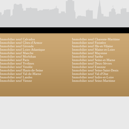
Immobilier neuf Calvados
Immobilier neuf Charente-Maritime
Immobilier neuf Côtes-d'Armor
Immobilier neuf Finistère
Immobilier neuf Gironde
Immobilier neuf Ille-et-Vilaine
Immobilier neuf Loire-Atlantique
Immobilier neuf Maine-et-Loire
Immobilier neuf Manche
Immobilier neuf Mayenne
Immobilier neuf Morbihan
Immobilier neuf Sarthe
Immobilier neuf Paris
Immobilier neuf Seine-et-Marne
Immobilier neuf Yvelines
Immobilier neuf Deux-Sèvres
Immobilier neuf Vendée
Immobilier neuf Essonne
Immobilier neuf Hauts-de-Seine
Immobilier neuf Seine-Saint-Denis
Immobilier neuf Val-de-Marne
Immobilier neuf Val-d'Oise
Immobilier neuf Landes
Immobilier neuf Indre-et-Loire
Immobilier neuf Vienne
Immobilier neuf Seine-Maritime