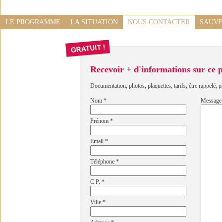
LE PROGRAMME
LA SITUATION
NOUS CONTACTER
SAUVE
Recevoir + d'informations sur ce
Documentation, photos, plaquettes, tarifs, être rappelé, p
Nom
*
Message
Prénom
*
Email
*
Téléphone
*
C.P.
*
Ville
*