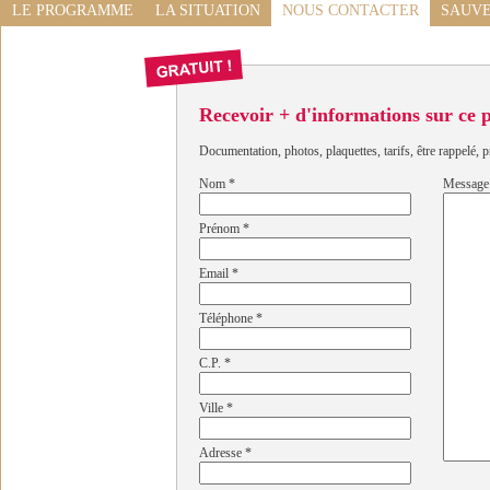
LE PROGRAMME
LA SITUATION
NOUS CONTACTER
SAUVE
Recevoir + d'informations sur ce
Documentation, photos, plaquettes, tarifs, être rappelé, p
Nom
*
Message
Prénom
*
Email
*
Téléphone
*
C.P.
*
Ville
*
Adresse
*