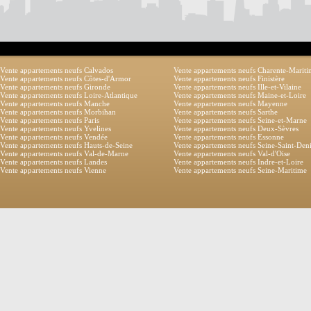
Vente appartements neufs Calvados
Vente appartements neufs Charente-Marit
Vente appartements neufs Côtes-d'Armor
Vente appartements neufs Finistère
Vente appartements neufs Gironde
Vente appartements neufs Ille-et-Vilaine
Vente appartements neufs Loire-Atlantique
Vente appartements neufs Maine-et-Loire
Vente appartements neufs Manche
Vente appartements neufs Mayenne
Vente appartements neufs Morbihan
Vente appartements neufs Sarthe
Vente appartements neufs Paris
Vente appartements neufs Seine-et-Marne
Vente appartements neufs Yvelines
Vente appartements neufs Deux-Sèvres
Vente appartements neufs Vendée
Vente appartements neufs Essonne
Vente appartements neufs Hauts-de-Seine
Vente appartements neufs Seine-Saint-Den
Vente appartements neufs Val-de-Marne
Vente appartements neufs Val-d'Oise
Vente appartements neufs Landes
Vente appartements neufs Indre-et-Loire
Vente appartements neufs Vienne
Vente appartements neufs Seine-Maritime