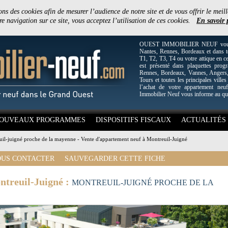
ons des cookies afin de mesurer l’audience de notre site et de vous offrir le meill
e navigation sur ce site, vous acceptez l’utilisation de ces cookies.
En savoir 
OUEST IMMOBILIER NEUF vous off
Nantes, Rennes, Bordeaux et dans to
T1, T2, T3, T4 ou votre attique en c
est présenté dans plaquettes pro
Rennes, Bordeaux, Vannes, Angers, 
Tours et toutes les principales villes
l’achat de votre appartement neuf
Immobilier Neuf vous informe au qu
OUVEAUX PROGRAMMES
DISPOSITIFS FISCAUX
ACTUALITÉS
il-juigné proche de la mayenne - Vente d'appartement neuf à Montreuil-Juigné
US CONTACTER
SAUVEGARDER CETTE FICHE
ntreuil-Juigné :
MONTREUIL-JUIGNÉ PROCHE DE LA