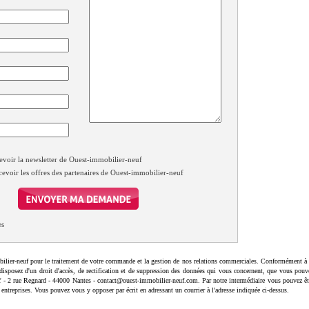
evoir la newsletter de Ouest-immobilier-neuf
cevoir les offres des partenaires de Ouest-immobilier-neuf
es
ilier-neuf pour le traitement de votre commande et la gestion de nos relations commerciales. Conformément à 
disposez d'un droit d'accès, de rectification et de suppression des données qui vous concernent, que vous pouv
uf - 2 rue Regnard - 44000 Nantes - contact@ouest-immobilier-neuf.com. Par notre intermédiaire vous pouvez êt
 entreprises. Vous pouvez vous y opposer par écrit en adressant un courrier à l'adresse indiquée ci-dessus.