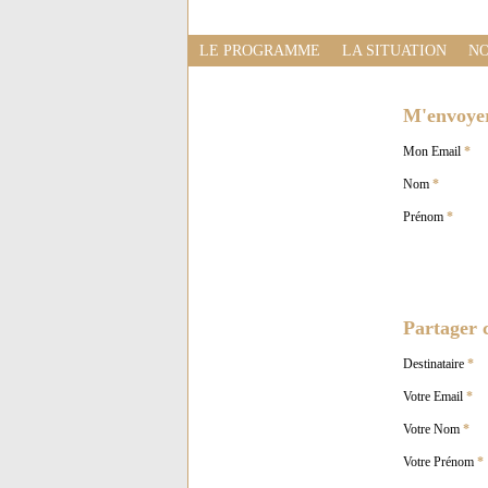
LE PROGRAMME
LA SITUATION
NO
M'envoyer 
Mon Email
*
Nom
*
Prénom
*
Partager c
Destinataire
*
Votre Email
*
Votre Nom
*
Votre Prénom
*