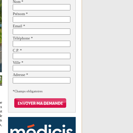
Nom
*
Prénom
*
Email
*
Téléphone
*
C.P.
*
Ville
*
Adresse
*
*Champs obligatoires
ne
ux
et
le
ts
s,