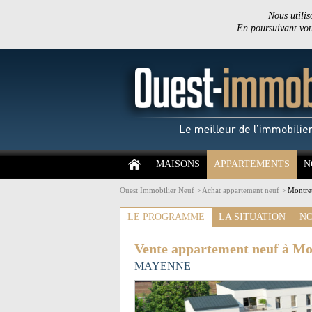
Nous utilis
En poursuivant votr
MAISONS
APPARTEMENTS
N
Ouest Immobilier Neuf
>
Achat appartement neuf
>
Montreu
LE PROGRAMME
LA SITUATION
NO
Vente appartement neuf à Mo
MAYENNE