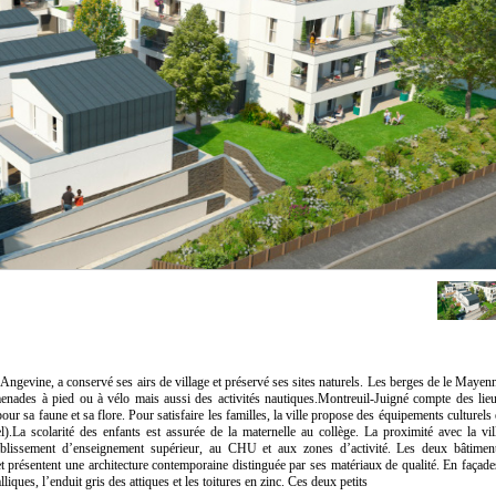
Angevine, a conservé ses airs de village et préservé ses sites naturels. Les berges de le Mayen
menades à pied ou à vélo mais aussi des activités nautiques.Montreuil-Juigné compte des lie
r sa faune et sa flore. Pour satisfaire les familles, la ville propose des équipements culturels 
el).La scolarité des enfants est assurée de la maternelle au collège. La proximité avec la vil
blissement d’enseignement supérieur, au CHU et aux zones d’activité. Les deux bâtimen
 présentent une architecture contemporaine distinguée par ses matériaux de qualité. En façade
liques, l’enduit gris des attiques et les toitures en zinc. Ces deux petits