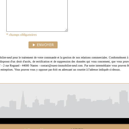
* champs obligatoires
ilier-neuf pour le traitement de votre commande et la gestion de nos relations commerciales. Conformément à 
disposez d'un droit d'accès, de rectification et de suppression des données qui vous concernent, que vous pouv
uf - 2 rue Regnard - 44000 Nantes - contact@ouest-immobilier-neuf.com. Par notre intermédiaire vous pouvez êt
 entreprises. Vous pouvez vous y opposer par écrit en adressant un courrier à l'adresse indiquée ci-dessus.