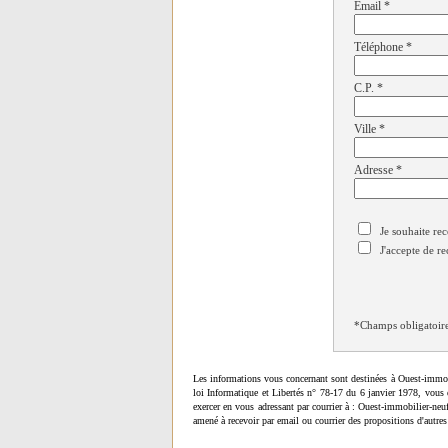
Email
*
Téléphone
*
C.P.
*
Ville
*
Adresse
*
Je souhaite rec
J'accepte de re
*Champs obligatoir
Les informations vous concernant sont destinées à Ouest-immob
loi Informatique et Libertés n° 78-17 du 6 janvier 1978, vous 
exercer en vous adressant par courrier à : Ouest-immobilier-ne
amené à recevoir par email ou courrier des propositions d'autres