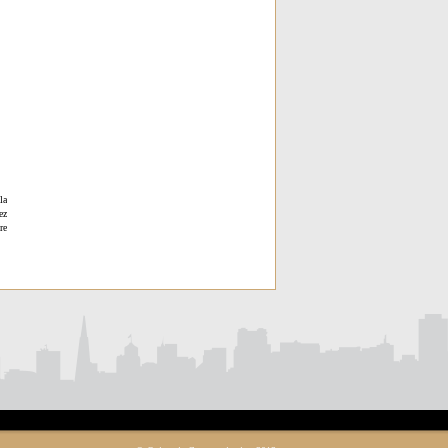
la
ez
re