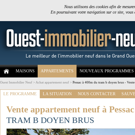
Nous utilisons des cookies afin de mesurer 
En poursuivant votre navigation sur ce site, vous
MAISONS
APPARTEMENTS
NOUVEAUX PROGRAMMES
Ouest Immobilier Neuf
>
Achat appartement neuf
>
Pessac à 400m du tram b doyen brus - Vente
LE PROGRAMME
LA SITUATION
NOUS CONTACTER
SAUVE
Vente appartement neuf à Pessac
TRAM B DOYEN BRUS