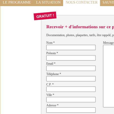
LE PROGRAMME
LA SITUATION
NOUS CONTACTER
SAUVE
Recevoir + d'informations sur ce
Documentation, photos, plaquettes, tarifs, être rappelé, p
Nom
*
Message
Prénom
*
Email
*
Téléphone
*
C.P.
*
Ville
*
Adresse
*