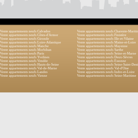
Vente appartements neufs Calvados
Vente appartements neufs Charente-Marit
Vente appartements neufs Côtes-d'Armor
Vente appartements neufs Finistère
Vente appartements neufs Gironde
Vente appartements neufs Ille-et-Vilaine
Vente appartements neufs Loire-Atlantique
Vente appartements neufs Maine-et-Loire
Vente appartements neufs Manche
Vente appartements neufs Mayenne
Vente appartements neufs Morbihan
Vente appartements neufs Sarthe
Vente appartements neufs Paris
Vente appartements neufs Seine-et-Marne
Vente appartements neufs Yvelines
Vente appartements neufs Deux-Sèvres
Vente appartements neufs Vendée
Vente appartements neufs Essonne
Vente appartements neufs Hauts-de-Seine
Vente appartements neufs Seine-Saint-Den
Vente appartements neufs Val-de-Marne
Vente appartements neufs Val-d'Oise
Vente appartements neufs Landes
Vente appartements neufs Indre-et-Loire
Vente appartements neufs Vienne
Vente appartements neufs Seine-Maritime