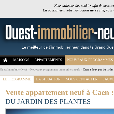
Nous utilisons des cookies afin de mesurer 
En poursuivant votre navigation sur ce site, vous
MAISONS
APPARTEMENTS
NOUVEAUX PROGRAMMES
Ouest Immobilier Neuf
>
Nouveaux programmes immobiliers neufs
>
Caen à deux pas du jardin
LE PROGRAMME
LA SITUATION
NOUS CONTACTER
SAUVE
Vente appartement neuf à Caen 
DU JARDIN DES PLANTES