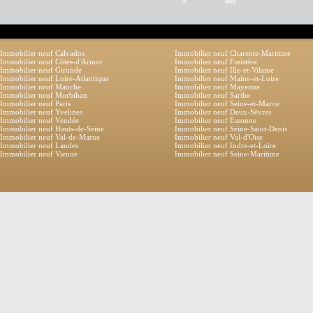
Immobilier neuf Calvados
Immobilier neuf Charente-Maritime
Immobilier neuf Côtes-d'Armor
Immobilier neuf Finistère
Immobilier neuf Gironde
Immobilier neuf Ille-et-Vilaine
Immobilier neuf Loire-Atlantique
Immobilier neuf Maine-et-Loire
Immobilier neuf Manche
Immobilier neuf Mayenne
Immobilier neuf Morbihan
Immobilier neuf Sarthe
Immobilier neuf Paris
Immobilier neuf Seine-et-Marne
Immobilier neuf Yvelines
Immobilier neuf Deux-Sèvres
Immobilier neuf Vendée
Immobilier neuf Essonne
Immobilier neuf Hauts-de-Seine
Immobilier neuf Seine-Saint-Denis
Immobilier neuf Val-de-Marne
Immobilier neuf Val-d'Oise
Immobilier neuf Landes
Immobilier neuf Indre-et-Loire
Immobilier neuf Vienne
Immobilier neuf Seine-Maritime