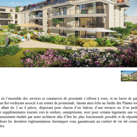
e, où l’ensemble des services et commerces de proximité s’offrent à vous, et un havre de pa
un îlot verdoyant associé à un sentier de promenade, faisant ainsi écho au Jardin des Plantes to
allant du 2 au 4 pièces, disposant pour chacun d’un balcon, d’une terrasse ou d’un jard
vie supplémentaires tournés vers la verdure, omniprésente, avec pour certains logements une v
neusement étudiés par notre architecte afin d’être les plus fonctionnels possible et de répond
illeurs les dernières réglementations thermiques vous garantissant un confort de vie été com
ées.