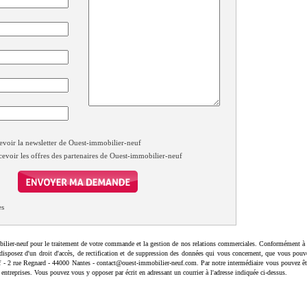
evoir la newsletter de Ouest-immobilier-neuf
cevoir les offres des partenaires de Ouest-immobilier-neuf
es
ilier-neuf pour le traitement de votre commande et la gestion de nos relations commerciales. Conformément à 
disposez d'un droit d'accès, de rectification et de suppression des données qui vous concernent, que vous pouv
uf - 2 rue Regnard - 44000 Nantes - contact@ouest-immobilier-neuf.com. Par notre intermédiaire vous pouvez êt
 entreprises. Vous pouvez vous y opposer par écrit en adressant un courrier à l'adresse indiquée ci-dessus.