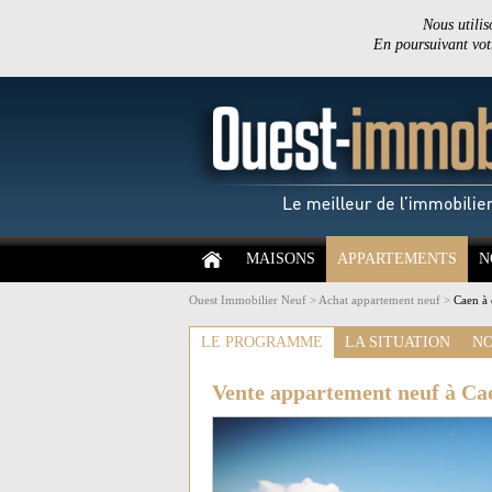
Nous utilis
En poursuivant votr
MAISONS
APPARTEMENTS
N
Ouest Immobilier Neuf
>
Achat appartement neuf
>
Caen à 
LE PROGRAMME
LA SITUATION
NO
Vente appartement neuf à Ca