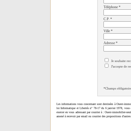
Téléphone
*
C.P.
*
Ville
*
Adresse
*
Je souhaite rec
J'accepte de re
*Champs obligatoir
Les informations vous concernant sont destinées à Ouest-immob
loi Informatique et Libertés n° 78-17 du 6 janvier 1978, vous 
exercer en vous adressant par courrier à : Ouest-immobilier-ne
amené à recevoir par email ou courrier des propositions d'autres