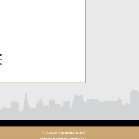
la
ez
re
© Quintesis Communication 2013