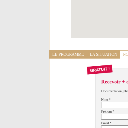
LE PROGRAMME
LA SITUATION
NO
Recevoir + 
Documentation, photo
Nom
*
Prénom
*
Email
*