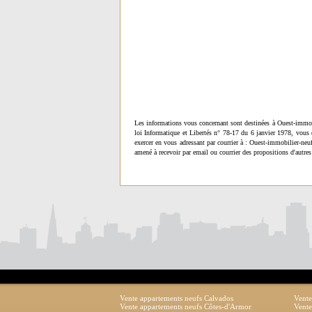
Les informations vous concernant sont destinées à Ouest-immob
loi Informatique et Libertés n° 78-17 du 6 janvier 1978, vous 
exercer en vous adressant par courrier à : Ouest-immobilier-ne
amené à recevoir par email ou courrier des propositions d'autres
Vente appartements neufs Calvados
Vente
Vente appartements neufs Côtes-d'Armor
Vente