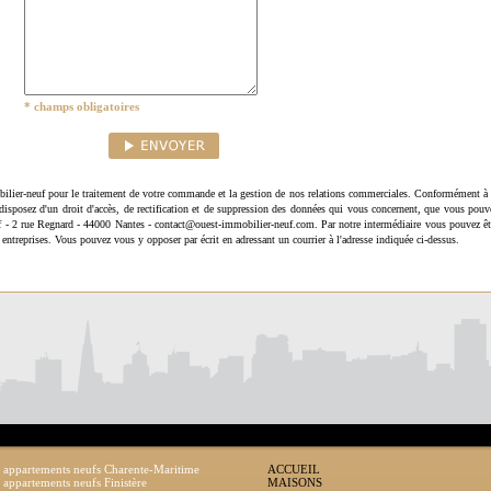
* champs obligatoires
ilier-neuf pour le traitement de votre commande et la gestion de nos relations commerciales. Conformément à 
disposez d'un droit d'accès, de rectification et de suppression des données qui vous concernent, que vous pouv
uf - 2 rue Regnard - 44000 Nantes - contact@ouest-immobilier-neuf.com. Par notre intermédiaire vous pouvez êt
 entreprises. Vous pouvez vous y opposer par écrit en adressant un courrier à l'adresse indiquée ci-dessus.
 appartements neufs Charente-Maritime
ACCUEIL
 appartements neufs Finistère
MAISONS