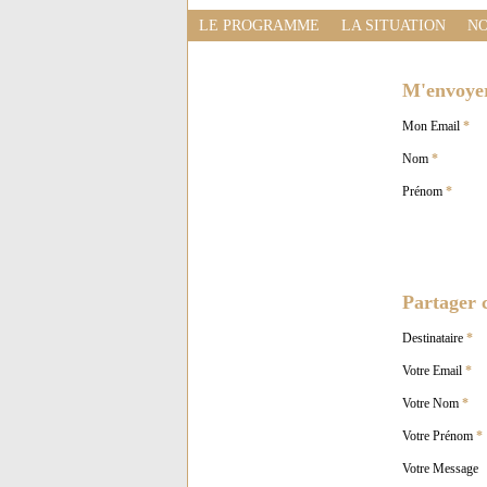
LE PROGRAMME
LA SITUATION
NO
M'envoyer 
Mon Email
*
Nom
*
Prénom
*
Partager c
Destinataire
*
Votre Email
*
Votre Nom
*
Votre Prénom
*
Votre Message