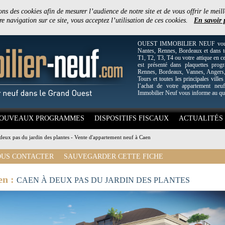
ons des cookies afin de mesurer l’audience de notre site et de vous offrir le meill
e navigation sur ce site, vous acceptez l’utilisation de ces cookies.
En savoir 
OUEST IMMOBILIER NEUF vous off
Nantes, Rennes, Bordeaux et dans to
T1, T2, T3, T4 ou votre attique en c
est présenté dans plaquettes pro
Rennes, Bordeaux, Vannes, Angers, 
Tours et toutes les principales villes
l’achat de votre appartement neuf
Immobilier Neuf vous informe au qu
OUVEAUX PROGRAMMES
DISPOSITIFS FISCAUX
ACTUALITÉS
deux pas du jardin des plantes - Vente d'appartement neuf à Caen
US CONTACTER
SAUVEGARDER CETTE FICHE
en :
CAEN À DEUX PAS DU JARDIN DES PLANTES