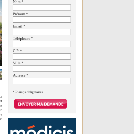
Nom
*
Prénom
*
Email
*
Téléphone
*
C.P.
*
Ville
*
Adresse
*
*Champs obligatoires
ix
ut
in
ue
re
me