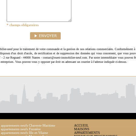
* champs obligatoires
ilier-neuf pour le traitement de votre commande et la gestion de nos relations commerciales. Conformément à 
disposez d'un droit d'accès, de rectification et de suppression des données qui vous concernent, que vous pouv
uf - 2 rue Regnard - 44000 Nantes - contact@ouest-immobilier-neuf.com. Par notre intermédiaire vous pouvez êt
 entreprises. Vous pouvez vous y opposer par écrit en adressant un courrier à l'adresse indiquée ci-dessus.
 appartements neufs Charente-Maritime
ACCUEIL
 appartements neufs Finistère
MAISONS
 appartements neufs Ille-et-Vilaine
APPARTEMENTS