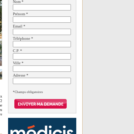
Nom
*
Prénom
*
Email
*
Téléphone
*
C.P.
*
Ville
*
Adresse
*
*Champs obligatoires
ux
T2
ue
eu
re