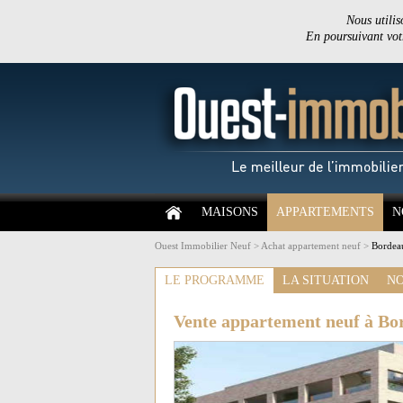
Nous utilis
En poursuivant votr
MAISONS
APPARTEMENTS
N
Ouest Immobilier Neuf
>
Achat appartement neuf
>
Bordeau
LE PROGRAMME
LA SITUATION
NO
Vente appartement neuf à Bo