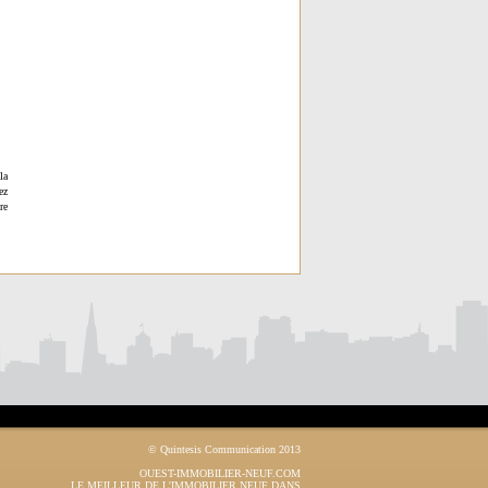
la
ez
re
© Quintesis Communication 2013
OUEST-IMMOBILIER-NEUF.COM
LE MEILLEUR DE L'IMMOBILIER NEUF DANS