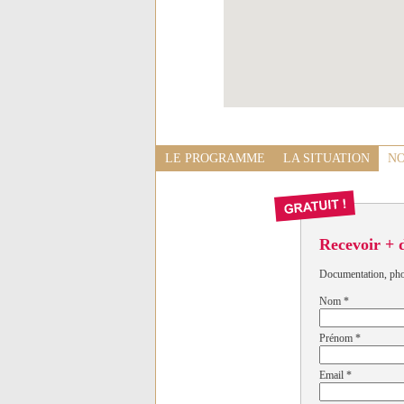
LE PROGRAMME
LA SITUATION
NO
Recevoir + 
Documentation, photo
Nom
*
Prénom
*
Email
*