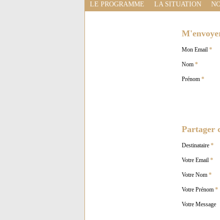
LE PROGRAMME
LA SITUATION
NO
M'envoyer 
Mon Email
*
Nom
*
Prénom
*
Partager c
Destinataire
*
Votre Email
*
Votre Nom
*
Votre Prénom
*
Votre Message