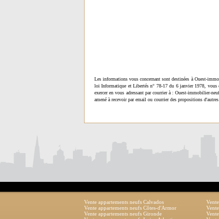
Les informations vous concernant sont destinées à Ouest-immob
loi Informatique et Libertés n° 78-17 du 6 janvier 1978, vous 
exercer en vous adressant par courrier à : Ouest-immobilier-ne
amené à recevoir par email ou courrier des propositions d'autres
Vente appartements neufs Calvados
Vente
Vente appartements neufs Côtes-d'Armor
Vente
Vente appartements neufs Gironde
Vente