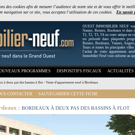
ons des cookies afin de mesurer l’audience de notre site et de vous offrir le meill
e navigation sur ce site, vous acceptez l’utilisation de ces cookies.
En savoir 
OUEST IMMOBILIER NEUF vous off
Nantes, Rennes, Bordeaux et dans to
T1, T2, T3, T4 ou votre attique en c
est présenté dans plaquettes pro
Rennes, Bordeaux, Vannes, Angers, 
Tours et toutes les principales villes
l’achat de votre appartement neuf
Immobilier Neuf vous informe au qu
OUVEAUX PROGRAMMES
DISPOSITIFS FISCAUX
ACTUALITÉS
x à deux pas des bassins à flot - Vente d'appartement neuf à Bordeaux
US CONTACTER
SAUVEGARDER CETTE FICHE
rdeaux :
BORDEAUX À DEUX PAS DES BASSINS À FLOT