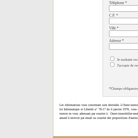
Téléphone
*
C.P.
*
Ville
*
Adresse
*
Je souhaite rec
J'accepte de re
*Champs obligatoir
Les informations vous concernant sont destinées à Ouest-immob
loi Informatique et Libertés n° 78-17 du 6 janvier 1978, vous 
exercer en vous adressant par courrier à : Ouest-immobilier-ne
amené à recevoir par email ou courrier des propositions d'autres