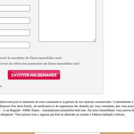
evoir la newsletter de Ouest-immobilier-neuf
cevoir les offres des partenaires de Ouest-immobilier-neuf
es
ilier-neuf pour le traitement de votre commande et la gestion de nos relations commerciales. Conformément à 
disposez d'un droit d'accès, de rectification et de suppression des données qui vous concernent, que vous pouv
uf - 2 rue Regnard - 44000 Nantes - contact@ouest-immobilier-neuf.com. Par notre intermédiaire vous pouvez êt
 entreprises. Vous pouvez vous y opposer par écrit en adressant un courrier à l'adresse indiquée ci-dessus.