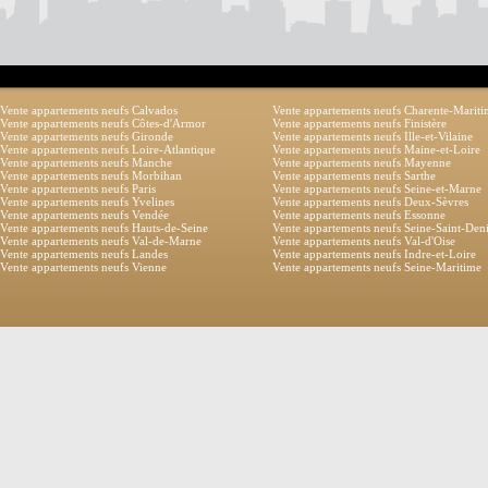
Vente appartements neufs Calvados
Vente appartements neufs Charente-Marit
Vente appartements neufs Côtes-d'Armor
Vente appartements neufs Finistère
Vente appartements neufs Gironde
Vente appartements neufs Ille-et-Vilaine
Vente appartements neufs Loire-Atlantique
Vente appartements neufs Maine-et-Loire
Vente appartements neufs Manche
Vente appartements neufs Mayenne
Vente appartements neufs Morbihan
Vente appartements neufs Sarthe
Vente appartements neufs Paris
Vente appartements neufs Seine-et-Marne
Vente appartements neufs Yvelines
Vente appartements neufs Deux-Sèvres
Vente appartements neufs Vendée
Vente appartements neufs Essonne
Vente appartements neufs Hauts-de-Seine
Vente appartements neufs Seine-Saint-Den
Vente appartements neufs Val-de-Marne
Vente appartements neufs Val-d'Oise
Vente appartements neufs Landes
Vente appartements neufs Indre-et-Loire
Vente appartements neufs Vienne
Vente appartements neufs Seine-Maritime