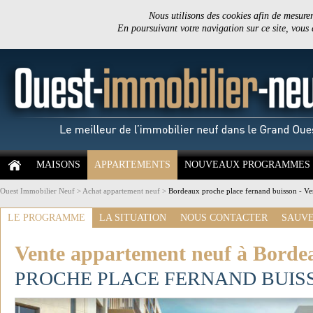
Nous utilisons des cookies afin de mesurer 
En poursuivant votre navigation sur ce site, vous
MAISONS
APPARTEMENTS
NOUVEAUX PROGRAMMES
Ouest Immobilier Neuf
>
Achat appartement neuf
>
Bordeaux proche place fernand buisson - Ve
LE PROGRAMME
LA SITUATION
NOUS CONTACTER
SAUVE
Vente appartement neuf à Borde
PROCHE PLACE FERNAND BUIS