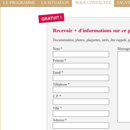
LE PROGRAMME
LA SITUATION
NOUS CONTACTER
SAUVE
Recevoir + d'informations sur ce
Documentation, photos, plaquettes, tarifs, être rappelé, p
Nom
*
Message
Prénom
*
Email
*
Téléphone
*
C.P.
*
Ville
*
Adresse
*