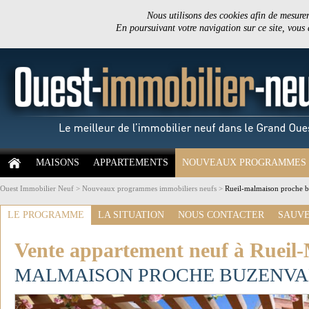
Nous utilisons des cookies afin de mesurer 
En poursuivant votre navigation sur ce site, vous
MAISONS
APPARTEMENTS
NOUVEAUX PROGRAMMES
Ouest Immobilier Neuf
>
Nouveaux programmes immobiliers neufs
>
Rueil-malmaison proche b
LE PROGRAMME
LA SITUATION
NOUS CONTACTER
SAUVE
Vente appartement neuf à Rueil
MALMAISON PROCHE BUZENVA