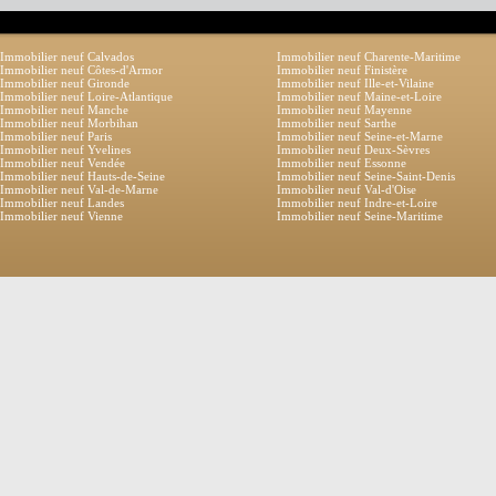
Immobilier neuf Calvados
Immobilier neuf Charente-Maritime
Immobilier neuf Côtes-d'Armor
Immobilier neuf Finistère
Immobilier neuf Gironde
Immobilier neuf Ille-et-Vilaine
Immobilier neuf Loire-Atlantique
Immobilier neuf Maine-et-Loire
Immobilier neuf Manche
Immobilier neuf Mayenne
Immobilier neuf Morbihan
Immobilier neuf Sarthe
Immobilier neuf Paris
Immobilier neuf Seine-et-Marne
Immobilier neuf Yvelines
Immobilier neuf Deux-Sèvres
Immobilier neuf Vendée
Immobilier neuf Essonne
Immobilier neuf Hauts-de-Seine
Immobilier neuf Seine-Saint-Denis
Immobilier neuf Val-de-Marne
Immobilier neuf Val-d'Oise
Immobilier neuf Landes
Immobilier neuf Indre-et-Loire
Immobilier neuf Vienne
Immobilier neuf Seine-Maritime