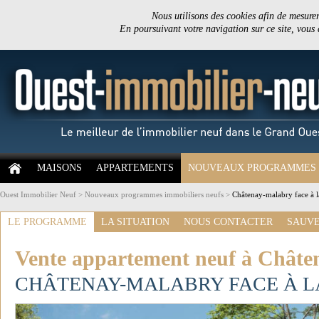
Nous utilisons des cookies afin de mesurer 
En poursuivant votre navigation sur ce site, vous
MAISONS
APPARTEMENTS
NOUVEAUX PROGRAMMES
Ouest Immobilier Neuf
>
Nouveaux programmes immobiliers neufs
>
Châtenay-malabry face à l
LE PROGRAMME
LA SITUATION
NOUS CONTACTER
SAUVE
Vente appartement neuf à Châte
CHÂTENAY-MALABRY FACE À L