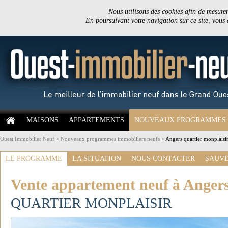
Nous utilisons des cookies afin de mesurer 
En poursuivant votre navigation sur ce site, vous
MAISONS
APPARTEMENTS
NOUVEAUX PROGRAMMES
Ouest Immobilier Neuf
>
Nouveaux programmes immobiliers neufs
>
Angers quartier monplaisi
LE PROGRAMME
LA SITUATION
NOUS CONTACTER
SAUVE
Vente appartement neuf à Anger
QUARTIER MONPLAISIR