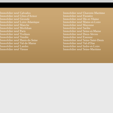
Immobilier neuf Calvados
Immobilier neuf Charente-Maritime
Immobilier neuf Côtes-d'Armor
Immobilier neuf Finistère
Immobilier neuf Gironde
Immobilier neuf Ille-et-Vilaine
Immobilier neuf Loire-Atlantique
Immobilier neuf Maine-et-Loire
Immobilier neuf Manche
Immobilier neuf Mayenne
Immobilier neuf Morbihan
Immobilier neuf Sarthe
Immobilier neuf Paris
Immobilier neuf Seine-et-Marne
Immobilier neuf Yvelines
Immobilier neuf Deux-Sèvres
Immobilier neuf Vendée
Immobilier neuf Essonne
Immobilier neuf Hauts-de-Seine
Immobilier neuf Seine-Saint-Denis
Immobilier neuf Val-de-Marne
Immobilier neuf Val-d'Oise
Immobilier neuf Landes
Immobilier neuf Indre-et-Loire
Immobilier neuf Vienne
Immobilier neuf Seine-Maritime