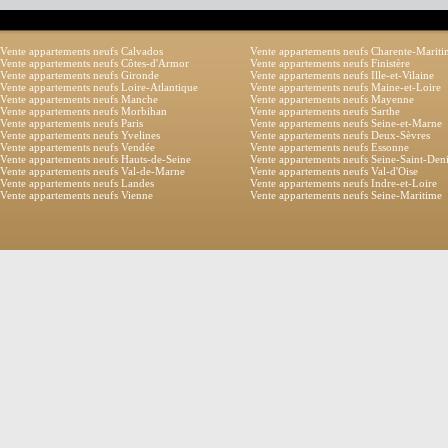
Vente appartements neufs Calvados
Vente appartements neufs Charente-Marit
Vente appartements neufs Côtes-d'Armor
Vente appartements neufs Finistère
Vente appartements neufs Gironde
Vente appartements neufs Ille-et-Vilaine
Vente appartements neufs Loire-Atlantique
Vente appartements neufs Maine-et-Loire
Vente appartements neufs Manche
Vente appartements neufs Mayenne
Vente appartements neufs Morbihan
Vente appartements neufs Sarthe
Vente appartements neufs Paris
Vente appartements neufs Seine-et-Marne
Vente appartements neufs Yvelines
Vente appartements neufs Deux-Sèvres
Vente appartements neufs Vendée
Vente appartements neufs Essonne
Vente appartements neufs Hauts-de-Seine
Vente appartements neufs Seine-Saint-Den
Vente appartements neufs Val-de-Marne
Vente appartements neufs Val-d'Oise
Vente appartements neufs Landes
Vente appartements neufs Indre-et-Loire
Vente appartements neufs Vienne
Vente appartements neufs Seine-Maritime