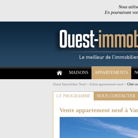
Nous utilis
En poursuivant votr
MAISONS
APPARTEMENTS
N
Ouest Immobilier Neuf
>
Achat appartement neuf
>
Côté ce
LE PROGRAMME
NOUS CONTACTER
Vente appartement neuf à Va