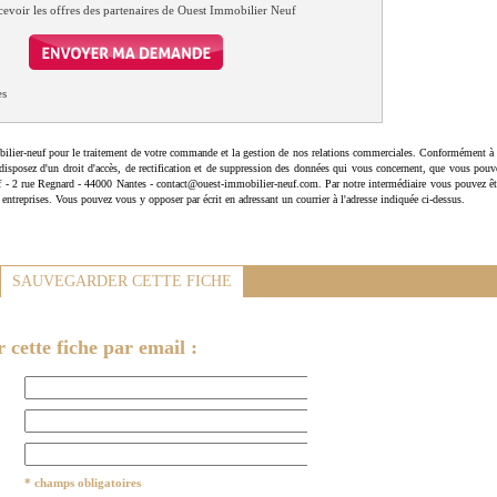
cevoir les offres des partenaires de Ouest Immobilier Neuf
es
ilier-neuf pour le traitement de votre commande et la gestion de nos relations commerciales. Conformément à 
disposez d'un droit d'accès, de rectification et de suppression des données qui vous concernent, que vous pouv
uf - 2 rue Regnard - 44000 Nantes - contact@ouest-immobilier-neuf.com. Par notre intermédiaire vous pouvez êt
 entreprises. Vous pouvez vous y opposer par écrit en adressant un courrier à l'adresse indiquée ci-dessus.
SAUVEGARDER CETTE FICHE
cette fiche par email :
* champs obligatoires