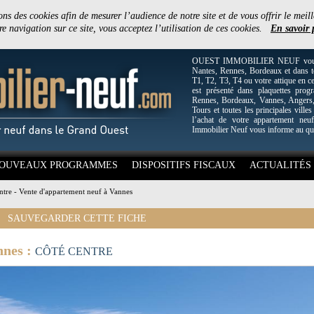
ons des cookies afin de mesurer l’audience de notre site et de vous offrir le meill
e navigation sur ce site, vous acceptez l’utilisation de ces cookies.
En savoir 
OUEST IMMOBILIER NEUF vous off
Nantes, Rennes, Bordeaux et dans to
T1, T2, T3, T4 ou votre attique en c
est présenté dans plaquettes pro
Rennes, Bordeaux, Vannes, Angers, 
Tours et toutes les principales villes
l’achat de votre appartement neuf
Immobilier Neuf vous informe au qu
OUVEAUX PROGRAMMES
DISPOSITIFS FISCAUX
ACTUALITÉS
ntre - Vente d'appartement neuf à Vannes
SAUVEGARDER CETTE FICHE
nnes :
CÔTÉ CENTRE