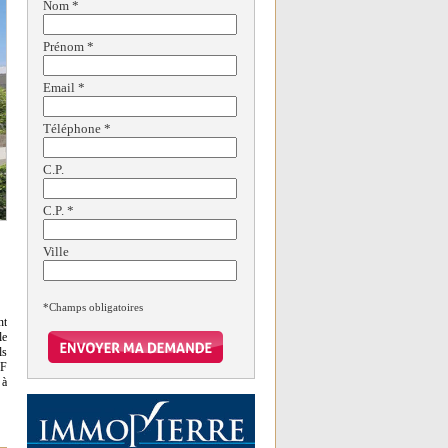
Nom
*
Prénom
*
Email
*
Téléphone
*
C.P.
C.P.
*
Ville
*Champs obligatoires
nt
le
ls
NF
 à