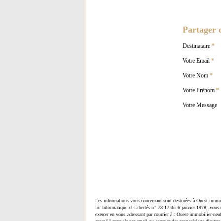
Partager c
Destinataire
*
Votre Email
*
Votre Nom
*
Votre Prénom
*
Votre Message
Les informations vous concernant sont destinées à Ouest-immob
loi Informatique et Libertés n° 78-17 du 6 janvier 1978, vous 
exercer en vous adressant par courrier à : Ouest-immobilier-ne