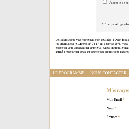
J'accepte de re
*Champs obligatoir
Les informations vous concernant sont destinées à Ouest-immob
loi Informatique et Libertés n° 78-17 du 6 janvier 1978, vous 
exercer en vous adressant par courrier à : Ouest-immobilier-ne
amené à recevoir par email ou courrier des propositions d'autres
LE PROGRAMME
NOUS CONTACTER
M'envoyer 
Mon Email
*
Nom
*
Prénom
*