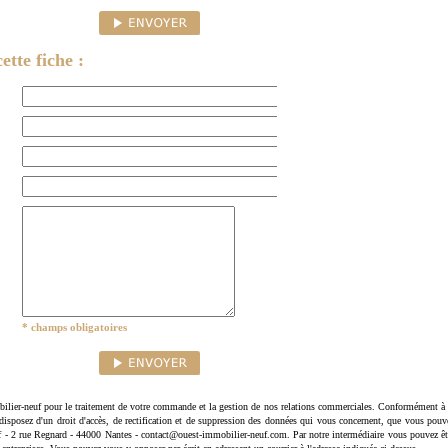
ette fiche :
* champs obligatoires
ilier-neuf pour le traitement de votre commande et la gestion de nos relations commerciales. Conformément à 
disposez d'un droit d'accès, de rectification et de suppression des données qui vous concernent, que vous pouv
uf - 2 rue Regnard - 44000 Nantes - contact@ouest-immobilier-neuf.com. Par notre intermédiaire vous pouvez êt