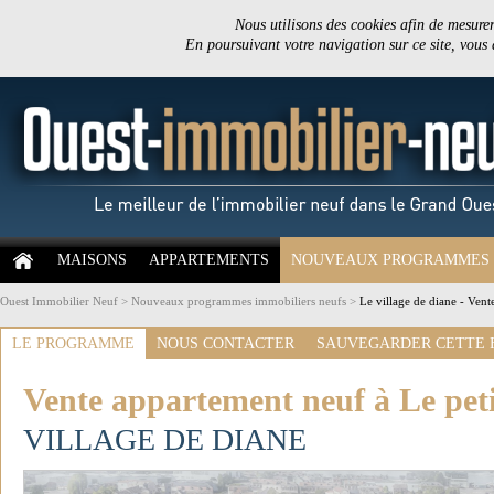
Nous utilisons des cookies afin de mesurer 
En poursuivant votre navigation sur ce site, vous
MAISONS
APPARTEMENTS
NOUVEAUX PROGRAMMES
Ouest Immobilier Neuf
>
Nouveaux programmes immobiliers neufs
>
Le village de diane - Vent
LE PROGRAMME
NOUS CONTACTER
SAUVEGARDER CETTE 
Vente appartement neuf à Le peti
VILLAGE DE DIANE