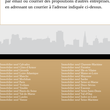
par email ou courrier des propositions d'autres entreprise
en adressant un courrier à l'adresse indiquée ci-dessus.
Immobilier neuf Calvados
Immobilier neuf Charente-Maritime
Immobilier neuf Côtes-d'Armor
Immobilier neuf Finistère
Immobilier neuf Gironde
Immobilier neuf Ille-et-Vilaine
Immobilier neuf Loire-Atlantique
Immobilier neuf Maine-et-Loire
Immobilier neuf Manche
Immobilier neuf Mayenne
Immobilier neuf Morbihan
Immobilier neuf Sarthe
Immobilier neuf Paris
Immobilier neuf Seine-et-Marne
Immobilier neuf Yvelines
Immobilier neuf Deux-Sèvres
Immobilier neuf Vendée
Immobilier neuf Essonne
Immobilier neuf Hauts-de-Seine
Immobilier neuf Seine-Saint-Denis
Immobilier neuf Val-de-Marne
Immobilier neuf Val-d'Oise
Immobilier neuf Landes
Immobilier neuf Indre-et-Loire
Immobilier neuf Vienne
Immobilier neuf Seine-Maritime