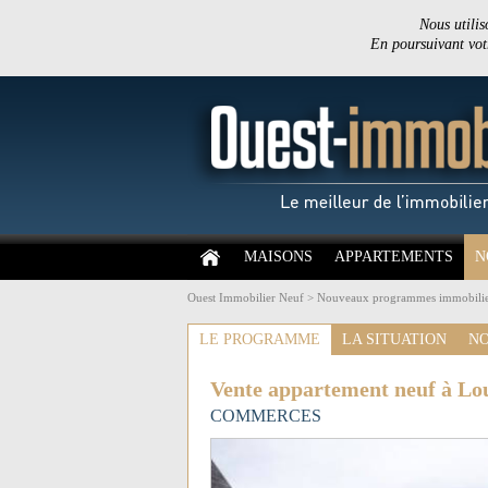
Nous utilis
En poursuivant votr
MAISONS
APPARTEMENTS
N
Ouest Immobilier Neuf
>
Nouveaux programmes immobilie
LE PROGRAMME
LA SITUATION
NO
Vente appartement neuf à Lo
COMMERCES