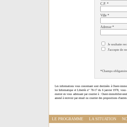
C.P.
*
Ville
*
Adresse
*
Je souhaite rec
J'accepte de re
*Champs obligatoir
Les informations vous concernant sont destinées à Ouest-immob
loi Informatique et Libertés n° 78-17 du 6 janvier 1978, vous 
exercer en vous adressant par courrier à : Ouest-immobilier-ne
amené à recevoir par email ou courrier des propositions d'autres
LE PROGRAMME
LA SITUATION
NO