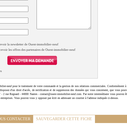
evoir la newsletter de Ouest-immobilier-neuf
cevoir les offres des partenaires de Ouest-immobilier-neuf
es
ilier-neuf pour le traitement de votre commande et la gestion de nos relations commerciales. Conformément à 
disposez d'un droit d'accès, de rectification et de suppression des données qui vous concernent, que vous pouv
uf - 2 rue Regnard - 44000 Nantes - contact@ouest-immobilier-neuf.com. Par notre intermédiaire vous pouvez êt
 entreprises. Vous pouvez vous y opposer par écrit en adressant un courrier à l'adresse indiquée ci-dessus.
US CONTACTER
SAUVEGARDER CETTE FICHE