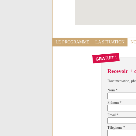
LE PROGRAMME
LA SITUATION
NO
Recevoir + 
Documentation, photo
Nom
*
Prénom
*
Email
*
Téléphone
*