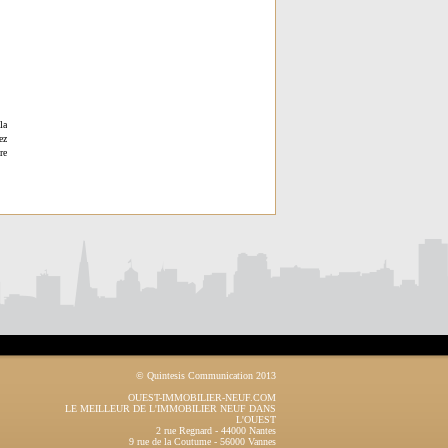
la
ez
re
© Quintesis Communication 2013
OUEST-IMMOBILIER-NEUF.COM
LE MEILLEUR DE L'IMMOBILIER NEUF DANS
L'OUEST
2 rue Regnard
-
44000
Nantes
9 rue de la Coutume
-
56000
Vannes