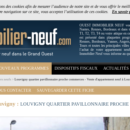
ons des cookies afin de mesurer l’audience de notre site et de vous offrir le meill
e navigation sur ce site, vous acceptez l’utilisation de ces cookies.
En savoir 
OUEST IMMOBILIER NEUF vous off
Nantes, Rennes, Bordeaux et dans to
T1, T2, T3, T4 ou votre attique en c
est présenté dans plaquettes pro
Rennes, Bordeaux, Vannes, Angers, 
Tours et toutes les principales villes
l’achat de votre appartement neuf
Immobilier Neuf vous informe au qu
OUVEAUX PROGRAMMES
DISPOSITIFS FISCAUX
ACTUALITÉS
rs neufs
>
Louvigny quartier pavillonnaire proche commerces - Vente d'appartement neuf à Lo
US CONTACTER
SAUVEGARDER CETTE FICHE
uvigny :
LOUVIGNY QUARTIER PAVILLONNAIRE PROCHE