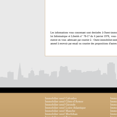
Les informations vous concernant sont destinées à Ouest-immob
loi Informatique et Libertés n° 78-17 du 6 janvier 1978, vous 
exercer en vous adressant par courrier à : Ouest-immobilier-ne
amené à recevoir par email ou courrier des propositions d'autres
Immobilier neuf Calvados
Immob
Immobilier neuf Côtes-d'Armor
Immob
Immobilier neuf Gironde
Immob
Immobilier neuf Loire-Atlantique
Immob
Immobilier neuf Manche
Immo
Immobilier neuf Morbihan
Immob