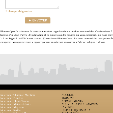
* champs obligatoires
ilier-neuf pour le traitement de votre commande et la gestion de nos relations commerciales. Conformément à 
disposez d'un droit d'accès, de rectification et de suppression des données qui vous concernent, que vous pouv
uf - 2 rue Regnard - 44000 Nantes - contact@ouest-immobilier-neuf.com. Par notre intermédiaire vous pouvez êt
 entreprises. Vous pouvez vous y opposer par écrit en adressant un courrier à l'adresse indiquée ci-dessus.
ilier neuf Charente-Maritime
ACCUEIL
ilier neuf Finistère
MAISONS
ilier neuf Ille-et-Vilaine
APPARTEMENTS
ilier neuf Maine-et-Loire
NOUVEAUX PROGRAMMES
bilier neuf Mayenne
INVESTIR
ilier neuf Sarthe
DISPOSITIFS FISCAUX