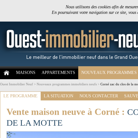
Nous utilisons des cookies afin de mesurer 
En poursuivant votre navigation sur ce site, vous
MAISONS
APPARTEMENTS
NOUVEAUX PROGRAMMES
Ouest Immobilier Neuf
>
Nouveaux programmes immobiliers neufs
>
Corné zac du clos de la m
LE PROGRAMME
LA SITUATION
NOUS CONTACTER
SAUVE
Vente maison neuve à Corné :
CO
DE LA MOTTE