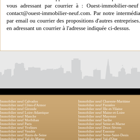
vous adressant par courrier à : Ouest-immobilier-ne
contact@ouest-immobilier-neuf.com. Par notre intermédia
par email ou courrier des propositions d'autres entreprise
en adressant un courrier à l'adresse indiquée ci-dessus.
Immobilier neuf Calvados
Immobilier neuf Charente-Maritime
Immobilier neuf Côtes-d'Armor
Immobilier neuf Finistère
Immobilier neuf Gironde
Immobilier neuf Ille-et-Vilaine
Immobilier neuf Loire-Atlantique
Immobilier neuf Maine-et-Loire
Immobilier neuf Manche
Immobilier neuf Mayenne
Immobilier neuf Morbihan
Immobilier neuf Sarthe
Immobilier neuf Paris
Immobilier neuf Seine-et-Marne
Immobilier neuf Yvelines
Immobilier neuf Deux-Sèvres
Immobilier neuf Vendée
Immobilier neuf Essonne
Immobilier neuf Hauts-de-Seine
Immobilier neuf Seine-Saint-Denis
Immobilier neuf Val-de-Marne
Immobilier neuf Val-d'Oise