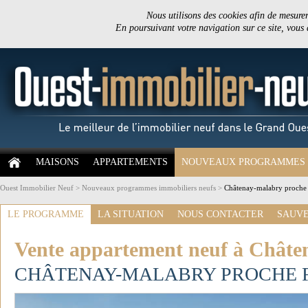
Nous utilisons des cookies afin de mesurer 
En poursuivant votre navigation sur ce site, vous
MAISONS
APPARTEMENTS
NOUVEAUX PROGRAMMES
Ouest Immobilier Neuf
>
Nouveaux programmes immobiliers neufs
>
Châtenay-malabry proche 
LE PROGRAMME
LA SITUATION
NOUS CONTACTER
SAUVE
Vente appartement neuf à Châte
CHÂTENAY-MALABRY PROCHE 